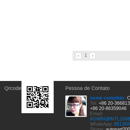
1
Qrcode
Pessoa de Contato
nome completo:
C
Tel:
+86 20-36681
+86 20-86359046
Email:
ADMIN@INTL200
WhatsApp:
861369
Skype:
autopart20