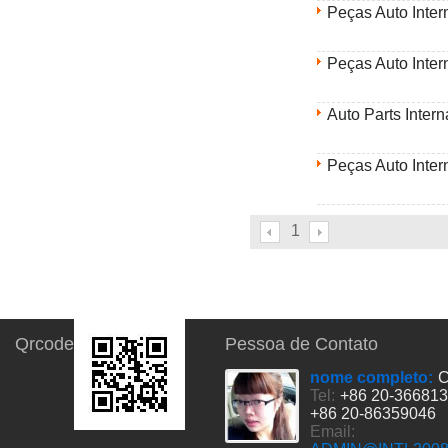
Peças Auto Inter
Peças Auto Inter
Auto Parts Intern
Peças Auto Inter
1
Qrcode
Pessoa de Contato
nome completo:
C
Tel:
+86 20-36681
+86 20-86359046
Email: