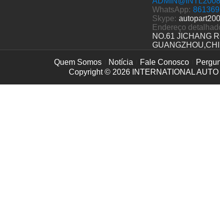
ADMIN@INTL200
WhatsApp:
861369
Skype:
autopart20
Endereço detalhad
NO.61 JICHANG 
GUANGZHOU,CH
Quem Somos
Notícia
Fale Conosco
Pergun
Copyright © 2026
INTERNATIONAL AUTO