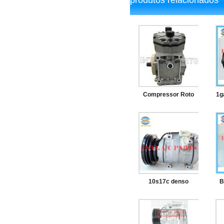
Compressor Roto
1g
lock A/C sem
embreagem para
compressores
automotivos a granel
dk
ER210R YORK
10s17c denso
B
ER210R-25200
escavadeira cat320
cat320d um/c
jp