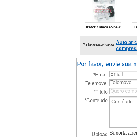
compressor
4472203845
4472203846
Trator cnh/caso/new
D
4472203847
holland/valtra t-180
4472203848
Auto ar 
Palavras-chave
auto ac compressor
22
2473002800
compress
com válvula denso
1
Por favor, envie sua
10p15 10p15c 8 8pk
24
ouvidos
*
Email
20
Telemóvel
*
Título
*
Contéudo
Suporta apena
Upload