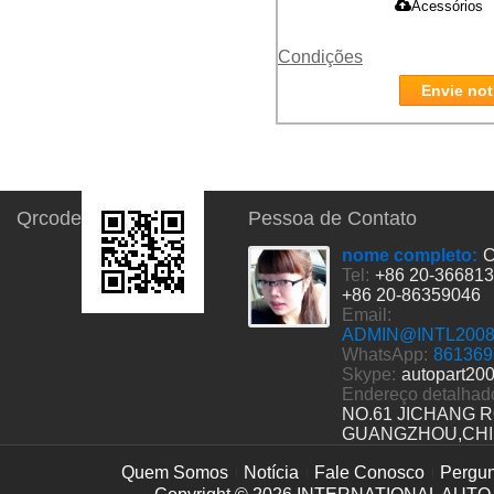
Acessórios
Condições
Envie not
Qrcode
Pessoa de Contato
nome completo:
C
Tel:
+86 20-36681
+86 20-86359046
Email:
ADMIN@INTL200
WhatsApp:
861369
Skype:
autopart20
Endereço detalhad
NO.61 JICHANG 
GUANGZHOU,CH
Quem Somos
Notícia
Fale Conosco
Pergun