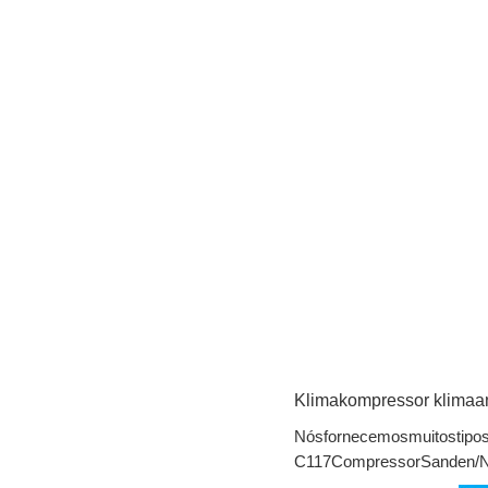
Klimakompressor klimaa
Nósfornecemosmuitostipo
C117CompressorSanden/