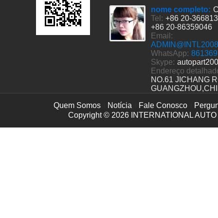
nome completo:
C
Tel:
+86 20-36681
+86 20-86359046
Email:
ADMIN@INTL200
WhatsApp:
861369
Skype:
autopart20
Endereço detalhad
NO.61 JICHANG 
GUANGZHOU,CH
Quem Somos
Notícia
Fale Conosco
Pergun
Copyright © 2026
INTERNATIONAL AUTO