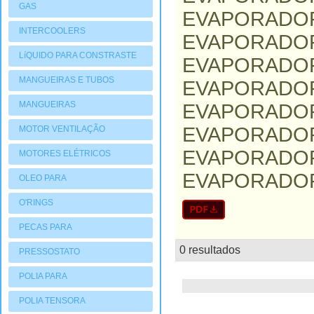
GAS
EVAPORADORA
INTERCOOLERS
EVAPORADORA
LíQUIDO PARA CONSTRASTE
EVAPORADORA
MANGUEIRAS E TUBOS
EVAPORADORA
MANGUEIRAS
EVAPORADORA
EVAPORADORA
MOTOR VENTILAÇÃO
EVAPORADORA
MOTORES ELÉTRICOS
EVAPORADO
OLEO PARA
COMPRESSORES
O'RINGS
PECAS PARA
COMPRESSORES
0 resultados
lista
PRESSOSTATO
POLIA PARA
COMPRESSORES
POLIA TENSORA