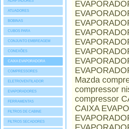
ADAPTADORES
EVAPORADORA,
ATUADORES
EVAPORADORA
PNEUMATIOCOS
EVAPORADORA
BOBINAS
EVAPORADORA
CUBOS PARA
COMPRESSORES
EVAPORADORA,
CONJUNTO EMBREAGEM
EVAPORADORA,
CONEXÕES
EVAPORADORA
CAIXA EVAPORADORA
EVAPORADORA,
COMPRESSORES
Mazda compr
ELETROVENTILADOR
compressor n
EVAPORADORES
compressor C
FERRAMENTAS
CAIXA EVAPOR
FILTROS DE CABINE
EVAPORADORA
FILTROS SECADORES
EVAPORADORA,