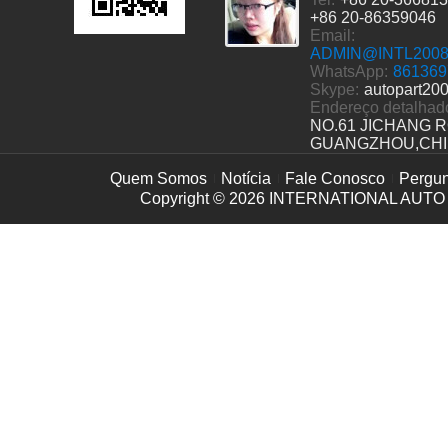
+86 20-86359046
Email:
ADMIN@INTL200
WhatsApp:
861369
Skype:
autopart20
Endereço detalhad
NO.61 JICHANG 
GUANGZHOU,CH
Quem Somos
Notícia
Fale Conosco
Pergun
Copyright © 2026
INTERNATIONAL AUTO