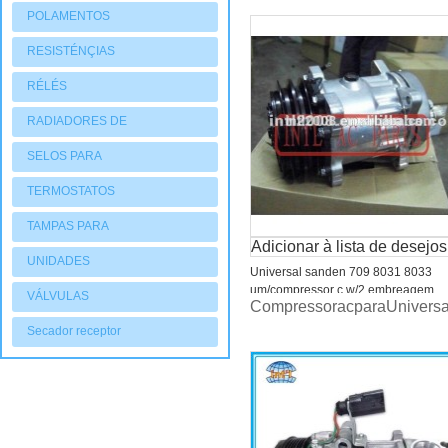
POLAMENTOS
RESISTÉNÇIAS
RÉLÉS
RADIADORES DE
AQUECIMENTO
SELOS PARA
COMPRESSORES
TERMOSTATOS
TAMPAS PARA
Adicionar à lista de desejos
COMPRESSORES
UNIDADES
Universal sanden 709 8031 8033
CONDENSADORAS
um/compressor c w/2 embreagem
VÁLVULAS
CompressoracparaUni
bomba
Secador receptor