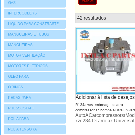
GAS
INTERCOOLERS
42 resultados
lista
LíQUIDO PARA CONSTRASTE
MANGUEIRAS E TUBOS
MANGUEIRAS
MOTOR VENTILAÇÃO
MOTORES ELÉTRICOS
OLEO PARA
COMPRESSORES
O'RINGS
Adicionar à lista de desejos
PECAS PARA
R134a w/s embreagem carro
COMPRESSORES
PRESSOSTATO
compressor ac bomba ajuste univer
AutoACarcompressorsrModel
10pa15c auto ar condicionado
POLIA PARA
xzc234 Ocarrofaz:Univer
um/compressor c
COMPRESSORES
POLIA TENSORA