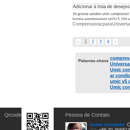
Adicionar à lista de desejos
1b groove sanden um/c compressor
bomba w/embreagem sd7h15 709 a
CompressoracparaUni
universal
1
2
3
4
compress
Palavras-chave
Universa
Um/c com
ar condi
um/c v5
Um/c com
Qrcode
Pessoa de Contato
nome completo:
C
Tel:
+86 20-36681