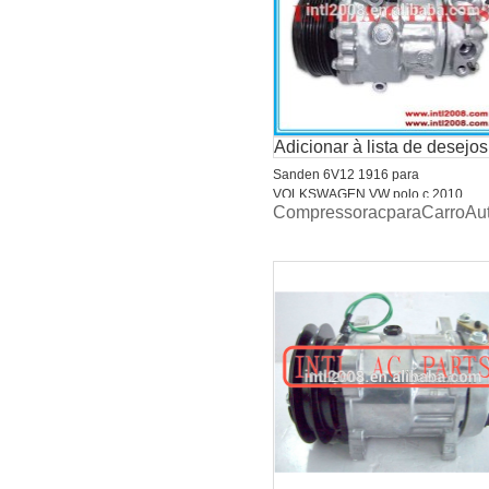
Adicionar à lista de desejos
Sanden 6V12 1916 para
VOLKSWAGEN VW polo c 2010
CompressoracparaCarro
6RD820803