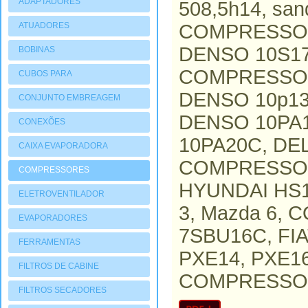
ADAPTADORES
508,5h14, sa
ATUADORES
COMPRESSOR
PNEUMATIOCOS
DENSO 10S1
BOBINAS
COMPRESSOR
CUBOS PARA
COMPRESSORES
DENSO 10p13
CONJUNTO EMBREAGEM
DENSO 10PA
CONEXÕES
10PA20C, D
CAIXA EVAPORADORA
COMPRESSOR
COMPRESSORES
HYUNDAI HS15
ELETROVENTILADOR
3, Mazda 6,
EVAPORADORES
7SBU16C, FI
FERRAMENTAS
PXE14, PXE1
FILTROS DE CABINE
COMPRESSOR,
FILTROS SECADORES