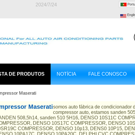
2024/7/24
Port
Engli
STA DE PRODUTOS
NOTÍCIA
FALE CONOSCO
mpressor Maserati
mpressor Maserati
somos auto fábrica de condicionador d
compressor auto, estamos sanden 50
ANDEN 508,5h14, sanden 510 5H16, DENSO 10S11C COM
OMPRESSOR, DENSO 10S17C COMPRESSOR, DENSO 10
0SR19C COMPRESSOR, DENSO 10p13, DENS0 10P15, DEN
ENSO 10PA17C, DENSO 10PA20C, DELPHI CVC COMPRE