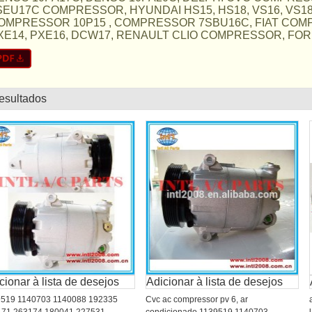
SEU17C COMPRESSOR, HYUNDAI HS15, HS18, VS16, VS18, 
OMPRESSOR 10P15 , COMPRESSOR 7SBU16C, FIAT COMP
XE14, PXE16, DCW17, RENAULT CLIO COMPRESSOR, FORD F
resultados
lista
cionar à lista de desejos
Adicionar à lista de desejos
519 1140703 1140088 192335
Cvc ac compressor pv 6, ar