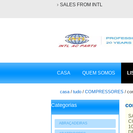
SALES FROM INTL
CASA
QUEM SOMOS
LI
casa
/
tudo
/
COMPRESSORES
/
co
co
Categorias
S
C
ABRAÇADEIRAS
1
D