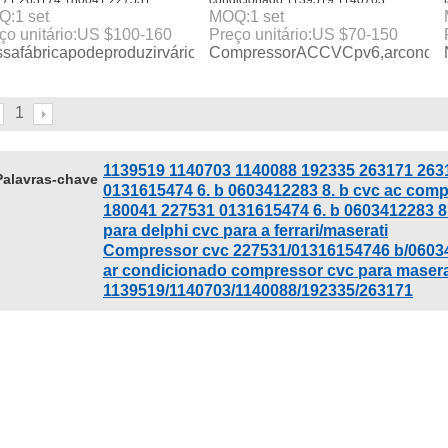
171 263174 180041 227531
condicionado 1139519 1140703
Q:
1
set
MOQ:
1
set
615474 6. b 06034122838 cvc
1140088 192335 263171 263174 para
ço unitário:
US $
100-160
Preço unitário:
US $
70-150
 compressor da ca para a
maserati granturismo/enzo ferrari
safábricapodeproduzirváriostiposdeautocondicionadordearc
CompressorACCVCpv6,arcondici
ri/maserati
1
1139519 1140703 1140088 192335 263171 263
Palavras-chave
0131615474 6. b 0603412283 8. b cvc ac compr
180041 227531 0131615474 6. b 0603412283 8
para delphi cvc para a ferrari/maserati
Compressor cvc 227531/01316154746 b/0603
ar condicionado compressor cvc para maserat
1139519/1140703/1140088/192335/263171