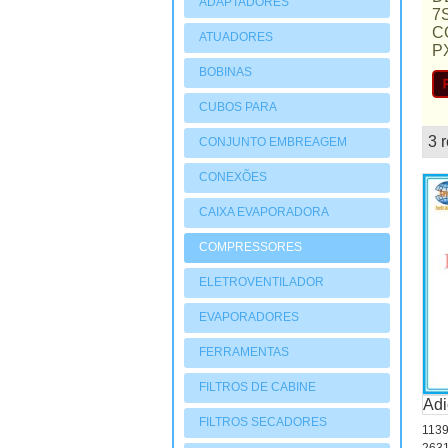
ADAPTADORES
7
C
ATUADORES
P
PNEUMATIOCOS
BOBINAS
CUBOS PARA
COMPRESSORES
3 
CONJUNTO EMBREAGEM
mostruário
CONEXÕES
CAIXA EVAPORADORA
COMPRESSORES
ELETROVENTILADOR
EVAPORADORES
FERRAMENTAS
FILTROS DE CABINE
Adi
FILTROS SECADORES
1139