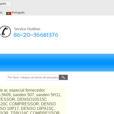
uguês
sh
Português
e ar, especial fornecedor
5,5h09, sanden 507, sanden 5H11,
PRESSOR, DENSO10S15C
S20C COMPRESSOR, DENSO
SO 10P17, DENSO 10PA15C,
SSOR, 7SBU16C COMPRESSOR,