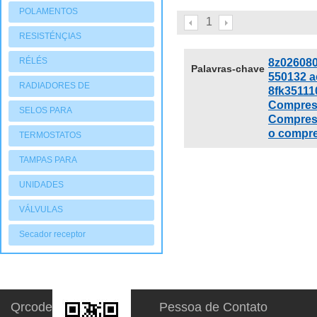
POLAMENTOS
1
RESISTÉNÇIAS
RÉLÉS
8z026080
Palavras-chave
550132 a
RADIADORES DE
8fk35111
Compress
AQUECIMENTO
SELOS PARA
Compress
COMPRESSORES
o compre
TERMOSTATOS
TAMPAS PARA
COMPRESSORES
UNIDADES
CONDENSADORAS
VÁLVULAS
Secador receptor
Qrcode
Pessoa de Contato