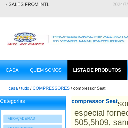
SALES FROM INTL
2024/7
CASA
QUEM SOMOS
LISTA DE PRODUTOS
casa
/
tudo
/
COMPRESSORES
/
compressor Seat
compressor Seat
Categorias
so
especial forn
ABRAÇADEIRAS
505,5h09, sa