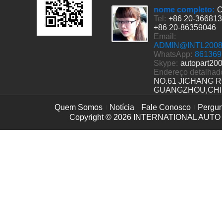
nome completo:
C
Tel:
+86 20-36681
+86 20-86359046
Email:
ADMIN@INTL200
WhatsApp:
861369
Skype:
autopart20
Endereço detalhad
NO.61 JICHANG 
GUANGZHOU,CH
Quem Somos
Notícia
Fale Conosco
Pergun
Copyright © 2026
INTERNATIONAL AUTO