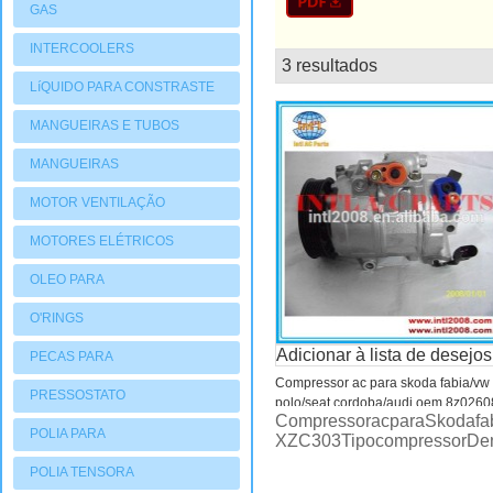
GAS
INTERCOOLERS
3 resultados
lista
LíQUIDO PARA CONSTRASTE
MANGUEIRAS E TUBOS
MANGUEIRAS
MOTOR VENTILAÇÃO
MOTORES ELÉTRICOS
OLEO PARA
COMPRESSORES
O'RINGS
Adicionar à lista de desejos
PECAS PARA
Compressor ac para skoda fabia/vw
COMPRESSORES
PRESSOSTATO
polo/seat cordoba/audi oem 8z026
CompressoracparaSkodafab
POLIA PARA
XZC303TipocompressorDe
COMPRESSORES
POLIA TENSORA