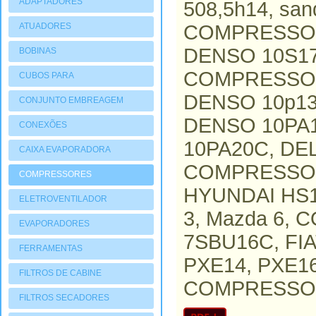
ADAPTADORES
508,5h14, sa
ATUADORES
COMPRESSOR
PNEUMATIOCOS
DENSO 10S1
BOBINAS
COMPRESSOR
CUBOS PARA
COMPRESSORES
DENSO 10p13
CONJUNTO EMBREAGEM
DENSO 10PA
CONEXÕES
10PA20C, D
CAIXA EVAPORADORA
COMPRESSOR
COMPRESSORES
HYUNDAI HS15
ELETROVENTILADOR
3, Mazda 6,
EVAPORADORES
7SBU16C, FI
FERRAMENTAS
PXE14, PXE1
FILTROS DE CABINE
COMPRESSOR,
FILTROS SECADORES