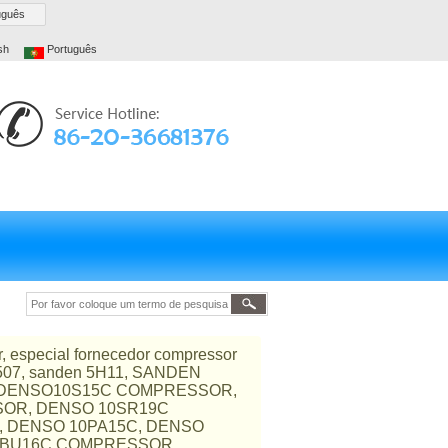
uguês
sh
Português
r, especial fornecedor compressor
 507, sanden 5H11, SANDEN
R, DENSO10S15C COMPRESSOR,
OR, DENSO 10SR19C
, DENSO 10PA15C, DENSO
7SBU16C COMPRESSOR,