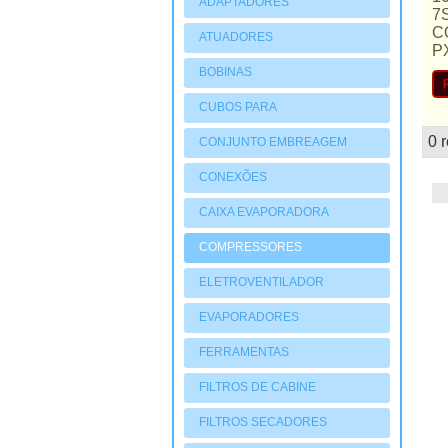
ADAPTADORES
7
C
ATUADORES
P
PNEUMATIOCOS
BOBINAS
CUBOS PARA
COMPRESSORES
0 
CONJUNTO EMBREAGEM
mostruário
CONEXÕES
CAIXA EVAPORADORA
COMPRESSORES
ELETROVENTILADOR
EVAPORADORES
FERRAMENTAS
FILTROS DE CABINE
FILTROS SECADORES