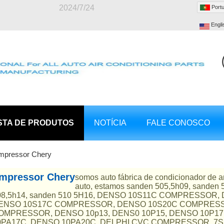
2024/7/24
Port
Engli
STA DE PRODUTOS
NOTÍCIA
FALE CONOSCO
mpressor Chery
mpressor Chery
somos auto fábrica de condicionador de a
auto, estamos sanden 505,5h09, sanden
08,5h14, sanden 510 5H16, DENSO 10S11C COMPRESSO
ENSO 10S17C COMPRESSOR, DENSO 10S20C COMPRESS
OMPRESSOR, DENSO 10p13, DENS0 10P15, DENSO 10P17
0PA17C, DENSO 10PA20C, DELPHI CVC COMPRESSOR, 