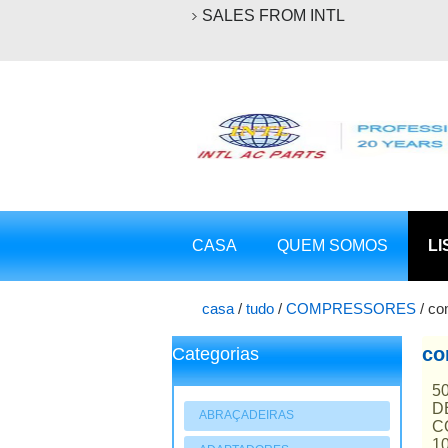
SALES FROM INTL
CASA
QUEM SOMOS
LI
casa
/
tudo
/
COMPRESSORES
/
co
co
Categorias
5
D
ABRAÇADEIRAS
C
1