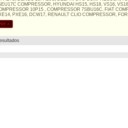
SEU17C COMPRESSOR, HYUNDAI HS15, HS18, VS16, VS18, 
OMPRESSOR 10P15 , COMPRESSOR 7SBU16C, FIAT COMP
XE14, PXE16, DCW17, RENAULT CLIO COMPRESSOR, FORD F
resultados
lista