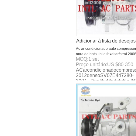
Adicionar à lista de desejos
Ac ar condicionado auto compresso
para daihatsu hijet/exaltar/atrai 2008
MOQ:
1
set
2012 denso sv07e 447280-3004
Preço unitário:
US $
80-350
ACarcondicionadocompressor
2012densoSV07E447280-
3004 Deatils:ModeloNo.IN
XZC650COMPR