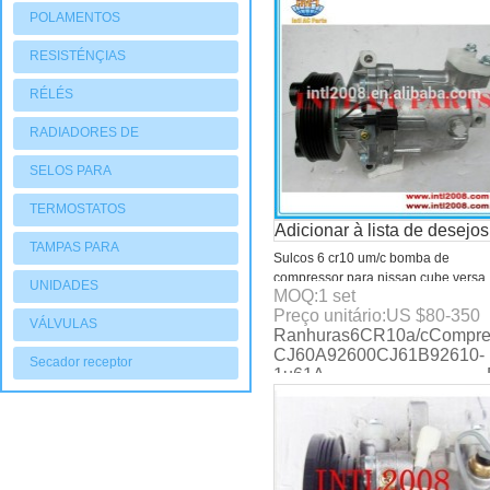
POLAMENTOS
RESISTÉNÇIAS
RÉLÉS
RADIADORES DE
AQUECIMENTO
SELOS PARA
COMPRESSORES
TERMOSTATOS
Adicionar à lista de desejos
TAMPAS PARA
Sulcos 6 cr10 um/c bomba de
compressor para nissan cube versa
COMPRESSORES
UNIDADES
MOQ:
1
set
92600-cj60a 92600cj61b 92610- 1
Preço unitário:
US $
80-350
CONDENSADORAS
VÁLVULAS
Ranhuras6CR10a/cCompre
CJ60A92600CJ61B92610-
Secador receptor
1u61A Deat