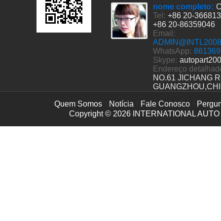
nome completo:
C
Tel:
+86 20-36681
+86 20-86359046
Email:
ADMIN@INTL200
WhatsApp:
861369
Skype:
autopart20
Endereço detalhad
NO.61 JICHANG 
GUANGZHOU,CH
Quem Somos
Notícia
Fale Conosco
Pergun
Copyright © 2026
INTERNATIONAL AUTO