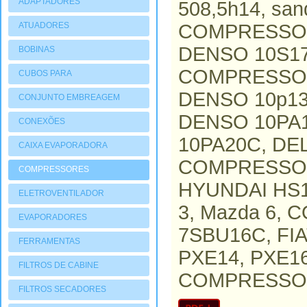
ADAPTADORES
508,5h14, sa
ATUADORES
COMPRESSOR
PNEUMATIOCOS
DENSO 10S1
BOBINAS
COMPRESSOR
CUBOS PARA
COMPRESSORES
DENSO 10p13
CONJUNTO EMBREAGEM
DENSO 10PA
CONEXÕES
10PA20C, D
CAIXA EVAPORADORA
COMPRESSOR
COMPRESSORES
HYUNDAI HS15
ELETROVENTILADOR
3, Mazda 6,
EVAPORADORES
7SBU16C, FI
FERRAMENTAS
PXE14, PXE1
FILTROS DE CABINE
COMPRESSOR,
FILTROS SECADORES