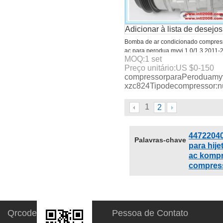
Adicionar à lista de desejos
Bomba de ar condicionado compres
ac para perodua myvi 1.0/1.3 2011-
MOQ:
1
set
2013/sirion daihatsu
Preço unitário:
US $
0-150
compressorparaPeroduamyvi
xzc824Tipodecompressor:n
1
2
4472204
Palavras-chave
para hije
ac kompr
compress
Qrcode
Pessoa de Contato