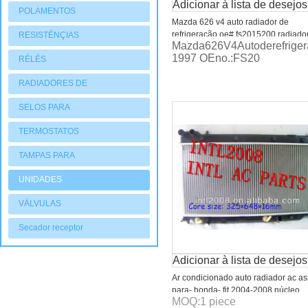
Adicionar à lista de desejos
POLAMENTOS
Mazda 626 v4 auto radiador de
refrigeração oe# fs2015200 radiado
RESISTÉNÇIAS
Mazda626V4Autoderefriger
alumínio
1997 OEno.:FS20
RÉLÉS
RADIADORES DE
AQUECIMENTO
SELOS PARA
COMPRESSORES
TERMOSTATOS
TAMPAS PARA
COMPRESSORES
UNIDADES
CONDENSADORAS
VÁLVULAS
Secador receptor
Adicionar à lista de desejos
Ar condicionado auto radiador ac as
para- honda- fit 2004-2008 núcleo
MOQ:
1
piece
325x648x16mm 19010-rmn-w51