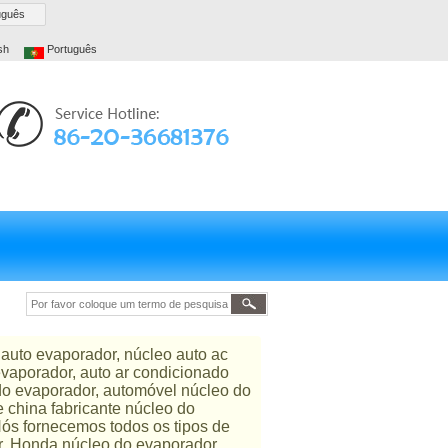
uguês
sh
Português
auto evaporador, núcleo auto ac
evaporador, auto ar condicionado
 do evaporador, automóvel núcleo do
 china fabricante núcleo do
Nós fornecemos todos os tipos de
r, Honda núcleo do evaporador,