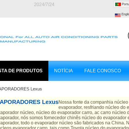
2024/7/24
Port
Engli
STA DE PRODUTOS
NOTÍCIA
FALE CONOSCO
APORADORES Lexus
APORADORES Lexus
Nossa fonte da companhia núcleo 
evaporador, resfriando núcleo do 
aporador núcleo, núcleo do evaporador carro, ac carro núcleo
aporador, nós somos fornecedor chinês núcleo do evaporador e
aporador, todo o evaporador núcleo são fabricados na China. 
cleos evaporador carro, tais como Toyota núcleo do evaporado