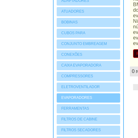
ADAPTADORES
BM
do
ATUADORES
ev
PNEUMATIOCOS
Ni
BOBINAS
nú
ev
CUBOS PARA
ev
COMPRESSORES
ev
CONJUNTO EMBREAGEM
CONEXÕES
CAIXA EVAPORADORA
0 
mostruário
COMPRESSORES
ELETROVENTILADOR
EVAPORADORES
FERRAMENTAS
FILTROS DE CABINE
FILTROS SECADORES