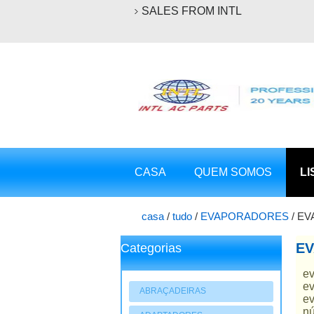
SALES FROM INTL
CASA
QUEM SOMOS
LI
casa
/
tudo
/
EVAPORADORES
/
EV
EV
Categorias
ev
ev
ABRAÇADEIRAS
ev
nú