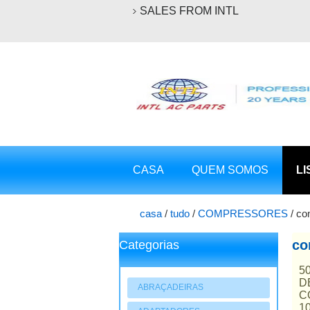
SALES FROM INTL
CASA
QUEM SOMOS
LI
casa
/
tudo
/
COMPRESSORES
/
co
co
Categorias
5
D
ABRAÇADEIRAS
C
1