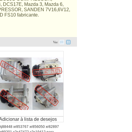
DCS17E, Mazda 3, Mazda 6,
RESSOR, SANDEN 7V16,6V12,
S10 fabricante.
Ver
Adicionar à lista de desejos
Aj88448 xr853767 xr856050 xr82897