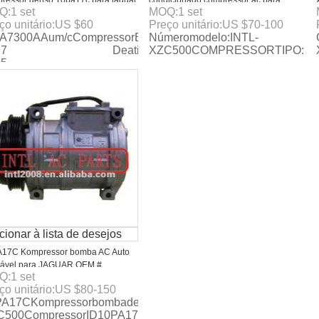
ressor denso 10pa17c para jaguar
condicionado compressor ac para
Q:
1
set
MOQ:
1
set
1995-1997
Jaguar XJ6 XJR Vanden Plas
ço unitário:
US $
60
Preço unitário:
US $
70-100
MNA7300AA MNA7300AB CCC5992
A7300AAum/cCompressorBombaDenso10PA17CparaJaguarX
Númeromodelo:INTL-
447100-6260
97 Deatils:ModeloNo.Intl-
XZC500COMPRESSORTIPO: Denso
c5
cionar à lista de desejos
17C Kompressor bomba AC Auto
cável para JAGUAR OEM #
Q:
1
set
7300AA 810827044
ço unitário:
US $
80-150
PA17CKompressorbombadeautoACAplicávelparaJaguarOEM#
C500CompressorID10PA17CNúmerodecost