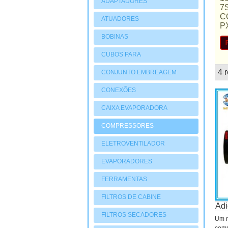
ADAPTADORES
7
C
ATUADORES
P
PNEUMATIOCOS
BOBINAS
CUBOS PARA
COMPRESSORES
4 
CONJUNTO EMBREAGEM
mostruário
CONEXÕES
CAIXA EVAPORADORA
COMPRESSORES
ELETROVENTILADOR
EVAPORADORES
FERRAMENTAS
FILTROS DE CABINE
Adi
FILTROS SECADORES
Um 