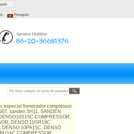
uguês
sh
Português
r, especial fornecedor compressor
n 507, sanden 5H11, SANDEN
R, DENSO10S15C COMPRESSOR,
OR, DENSO 10SR19C
, DENSO 10PA15C, DENSO
7SBU16C COMPRESSOR,