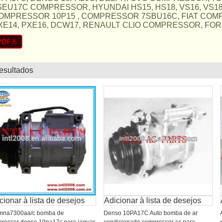
SEU17C COMPRESSOR, HYUNDAI HS15, HS18, VS16, VS18, 
OMPRESSOR 10P15 , COMPRESSOR 7SBU16C, FIAT COMP
XE14, PXE16, DCW17, RENAULT CLIO COMPRESSOR, FORD F
resultados
lista
cionar à lista de desejos
Adicionar à lista de desejos
mna7300aa/c bomba de
Denso 10PA17C Auto bomba de ar