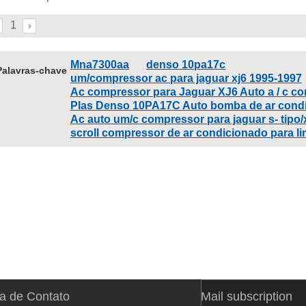
1
Mna7300aa
denso 10pa17c
Palavras-chave
um/compressor ac para jaguar xj6 1995-1997
Ac compressor para Jaguar XJ6 Auto a / c c
Plas Denso 10PA17C Auto bomba de ar cond
Ac auto um/c compressor para jaguar s- tipo/x-
scroll compressor de ar condicionado para lin
a de Contato
Mail subscription