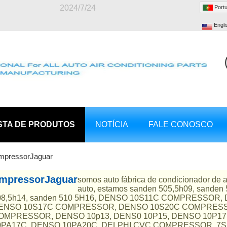
2024/7/24
Port
Engli
STA DE PRODUTOS
NOTÍCIA
FALE CONOSCO
mpressorJaguar
mpressorJaguar
somos auto fábrica de condicionador de a
auto, estamos sanden 505,5h09, sande
08,5h14, sanden 510 5H16, DENSO 10S11C COMPRESSO
ENSO 10S17C COMPRESSOR, DENSO 10S20C COMPRESS
OMPRESSOR, DENSO 10p13, DENS0 10P15, DENSO 10P17
0PA17C, DENSO 10PA20C, DELPHI CVC COMPRESSOR, 