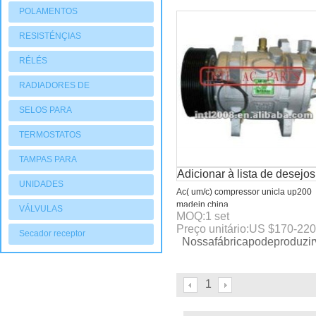
POLAMENTOS
RESISTÉNÇIAS
RÉLÉS
RADIADORES DE
AQUECIMENTO
SELOS PARA
COMPRESSORES
TERMOSTATOS
TAMPAS PARA
Adicionar à lista de desejos
COMPRESSORES
UNIDADES
Ac( um/c) compressor unicla up200
CONDENSADORAS
madein china
VÁLVULAS
MOQ:
1
set
Preço unitário:
US $
170-220
Secador receptor
Nossafábricapodeproduzir
1