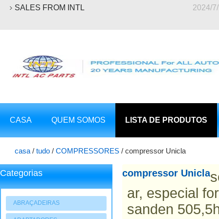
SALES FROM INTL
2024/7
CASA
QUEM SOMOS
LISTA DE PRODUTOS
casa
/
tudo
/
COMPRESSORES
/
compressor Unicla
compressor Unicla
Categorias
s
ar, especial f
ABRAÇADEIRAS
sanden 505,5