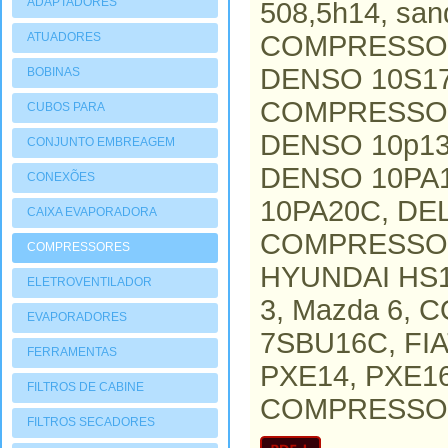
ADAPTADORES
508,5h14, sa
ATUADORES
COMPRESSOR
PNEUMATIOCOS
DENSO 10S1
BOBINAS
COMPRESSOR
CUBOS PARA
COMPRESSORES
DENSO 10p13
CONJUNTO EMBREAGEM
DENSO 10PA
CONEXÕES
10PA20C, D
CAIXA EVAPORADORA
COMPRESSOR
COMPRESSORES
HYUNDAI HS15
ELETROVENTILADOR
3, Mazda 6,
EVAPORADORES
7SBU16C, FI
FERRAMENTAS
PXE14, PXE1
FILTROS DE CABINE
COMPRESSOR,
FILTROS SECADORES