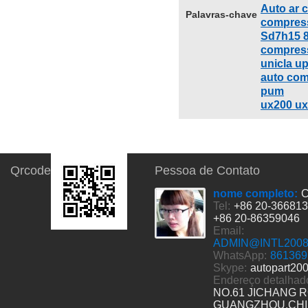
Auto ar 
Palavras-chave
compress
Sd7h15 8
compress
unicla u
auto com
pum
ux200 ux
Qrcode
Pessoa de Contato
nome completo:
C
Tel:
+86 20-36681
+86 20-86359046
Email:
ADMIN@INTL200
WhatsApp:
861369
Skype:
autopart20
Endereço detalhad
NO.61 JICHANG 
GUANGZHOU,CH