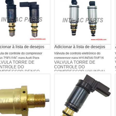
(9,4CM)
cionar à lista de desejos
Adicionar à lista de desejos
ula de controle do compressor
Válvula de controlo eletrónico do
o 7SEU16C para Audi Para
compressor para HYUNDAI DVE16
LVULA TORRE DE
VALVULA TORRE DE
swagen auto car ac
602447689772 GL-ECV43O 94mm
NTROLE DO
CONTROLE DO
MPRESSOR DENSO
COMPRESSOR HYUNDAI
U12 / 6SEU16 / 7SEU16 -
SONATA / AZERA / ELANTRA
DI / VOLKSWAGEN
2012>
AROK (9.2CM)