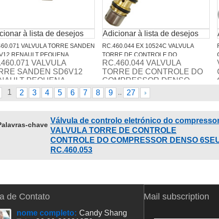
cionar à lista de desejos
Adicionar à lista de desejos
460.071 VALVULA TORRE SANDEN
RC.460.044 EX 10524C VALVULA
V12 RENAULT PEQUENA
TORRE DE CONTROLE DO
.460.071 VALVULA
RC.460.044 VALVULA
COMPRESSOR DENSO 5SEL12C
RRE SANDEN SD6V12
TORRE DE CONTROLE DO
6SEL16C - CITROEN C4 LOUNGE /
NAULT PEQUENA
COMPRESSOR DENSO
PEUGEOT 308 (9,7CM)
5SEL12C 6SEL16C-
1
...
2
3
4
5
6
7
8
9
27
CITROEN C4 LOUNGE /
PEUGEOT 308 (9,7CM)
Válvula de controlo eletrónico do compresso
Palavras-chave
VALVULA TORRE DE CONTROLE
CONTROLE DO COMPRESSOR DENSO 6SEU12
RC.460.053
a de Contato
Mail subscription
nome completo:
Candy Shang