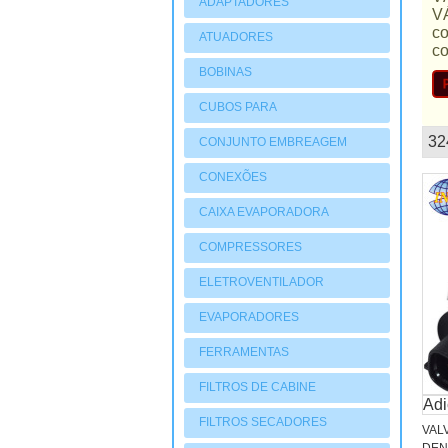
ADAPTADORES
V
c
ATUADORES
c
PNEUMATIOCOS
BOBINAS
CUBOS PARA
COMPRESSORES
32
CONJUNTO EMBREAGEM
mostruário
CONEXÕES
CAIXA EVAPORADORA
COMPRESSORES
ELETROVENTILADOR
EVAPORADORES
FERRAMENTAS
FILTROS DE CABINE
Adi
FILTROS SECADORES
VAL