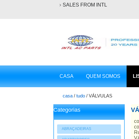
SALES FROM INTL
CASA
QUEM SOMOS
LI
casa
/
tudo
/
VÁLVULAS
VÁ
Categorias
c
co
ABRAÇADEIRAS
R
VÁ