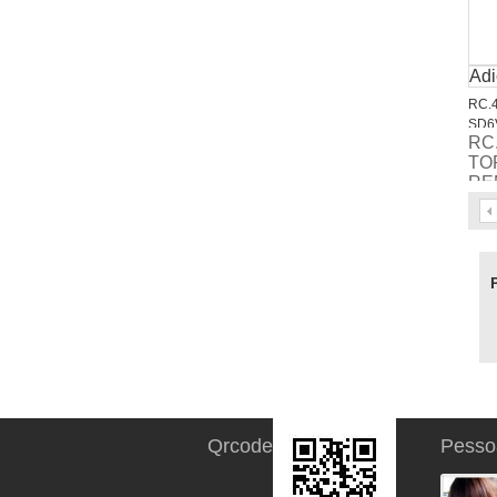
Adi
RC.
SD6
RC
TO
RE
Qrcode
Pesso