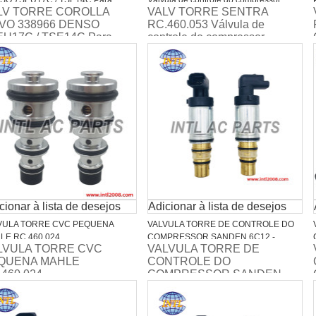
SO 7SEU17C / TSE14C Para
Válvula de controle do compressor
LV TORRE COROLLA
VALV TORRE SENTRA
OTA CAMRY Para LEXUS Para
SANDEN PXE14 para Nissan Sentra
VO 338966 DENSO
RC.460.053 Válvula de
VULA DE CONTROLE RAV4 88310-
EU17C / TSE14C Para
controle do compressor
11
YOTA CAMRY Para
SANDEN PXE14 para Nissan
XUS Para VÁLVULA DE
Sentra
NTROLE RAV4 88310-
711
cionar à lista de desejos
Adicionar à lista de desejos
VULA TORRE CVC PEQUENA
VALVULA TORRE DE CONTROLE DO
LE RC.460.024
COMPRESSOR SANDEN 6C12 -
LVULA TORRE CVC
VALVULA TORRE DE
CITROEN C4 PALLAS / C5 / PEUGEOT /
QUENA MAHLE
CONTROLE DO
LAND ROVER DISCOVERY 4 (9,4CM)
460.024
COMPRESSOR SANDEN
RC.460.025
6C12 - CITROEN C4 PALLAS
/ C5 / PEUGEOT / LAND
ROVER DISCOVERY 4