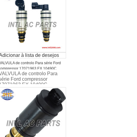
Adicionar à lista de desejos
VALVULA de controlo Para série Ford
compressor 17071963 EX 10490C
VALVULA de controlo Para
série Ford compressor
17071963 EX 10490C