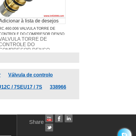
Adicionar à lista de desejos
RC.460.006 VALVULA TORRE DE
CONTROLE DO COMPRESOR DENSO
VALVULA TORRE DE
6SEU12C / 7SEU17 / 7SBU17C AUDI /
CONTROLE DO
BMW
COMPRESOR DENSO
6SEU12C / 7SEU17 /
7SBU17C -
r
Válvula de controlo
C / 7SEU17 / 7S
338966
Share