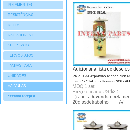
POLAMENTOS
RESISTÉNÇIAS
RÉLÉS
RADIADORES DE
AQUECIMENTO
SELOS PARA
COMPRESSORES
TERMOSTATOS
TAMPAS PARA
Adicionar à lista de desejos
COMPRESSORES
UNIDADES
Válvula de expansão ar condiciona
carro A / C kit para Peugeot 206 / B
CONDENSADORAS
VÁLVULAS
MOQ:
1
set
BUICK REGAL válvula de expansão
Preço unitário:
US $
2-5
compressor parte
Secador receptor
1)fábricadevenderdiretame
20diasdetrabalho A/