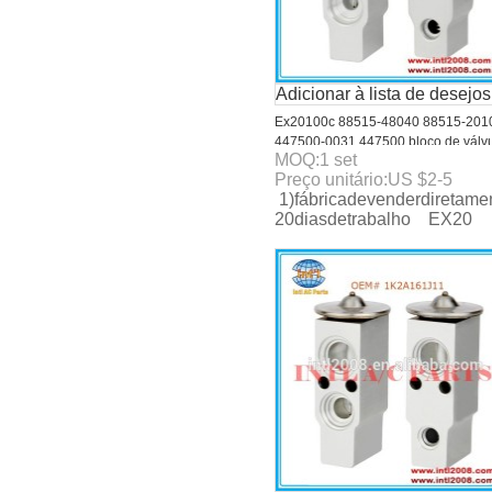
Adicionar à lista de desejos
Ex20100c 88515-48040 88515-201
447500-0031 447500 bloco de válv
MOQ:
1
set
de expansão para a lexus/suzuki
Preço unitário:
US $
2-5
1)fábricadevenderdiretame
20diasdetrabalho EX20