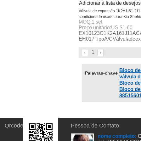
Adicionar à lista de desejos
Válvula de expansão 1K2A1-61-J11 
condicionado usado para Kia Sephi
MOQ:
1
set
2000 Spectra 1998-2001 OEM #
Preço unitário:
US $
1-60
1K2A161J11 EX10123C
EX10123C1K2A161J11ACvál
EH017TipoA/CVálvuladee
1
Bloco de
Palavras-chave
válvula 
Bloco de
Bloco de
88515601
Qrcode
Pessoa de Contato
nome completo:
C