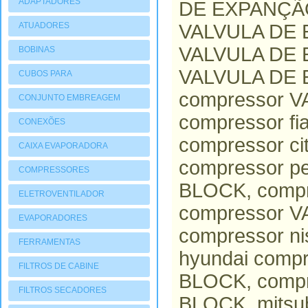
ADAPTADORES
DE EXPANÇÃO 
ATUADORES
VALVULA DE 
PNEUMATIOCOS
VALVULA DE 
BOBINAS
VALVULA DE 
CUBOS PARA
COMPRESSORES
compressor 
CONJUNTO EMBREAGEM
compressor f
CONEXÕES
compressor 
CAIXA EVAPORADORA
compressor 
COMPRESSORES
BLOCK, compr
ELETROVENTILADOR
compressor 
EVAPORADORES
compressor 
FERRAMENTAS
hyundai com
FILTROS DE CABINE
BLOCK, comp
FILTROS SECADORES
BLOCK, mitsu