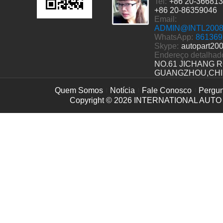
Tel:
+86 20-36681
+86 20-86359046
Email:
ADMIN@INTL200
WhatsApp:
861369
Skype:
autopart20
Endereço detalhad
NO.61 JICHANG 
GUANGZHOU,CH
Quem Somos
Notícia
Fale Conosco
Pergun
Copyright © 2026
INTERNATIONAL AUTO