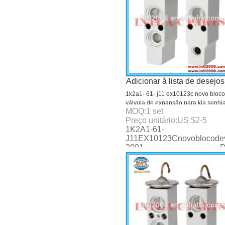
Adicionar à lista de desejos
1k2a1- 61- j11 ex10123c novo bloco
válvula de expansão para kia sephi
MOQ:
1
set
1998-2001
Preço unitário:
US $
2-5
1K2A1-61-
J11EX10123Cnovoblocodev
2001 Deatils:M