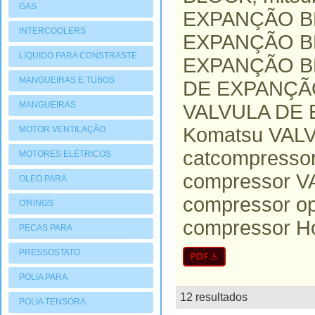
GAS
EXPANÇÃO BL
INTERCOOLERS
EXPANÇÃO BL
LíQUIDO PARA CONSTRASTE
EXPANÇÃO BL
MANGUEIRAS E TUBOS
DE EXPANÇÃO
MANGUEIRAS
VALVULA DE 
Komatsu VAL
MOTOR VENTILAÇÃO
catcompress
MOTORES ELÉTRICOS
compressor 
OLEO PARA
compressor 
COMPRESSORES
O'RINGS
compressor 
PECAS PARA
COMPRESSORES
PRESSOSTATO
POLIA PARA
12 resultados
COMPRESSORES
lista
POLIA TENSORA