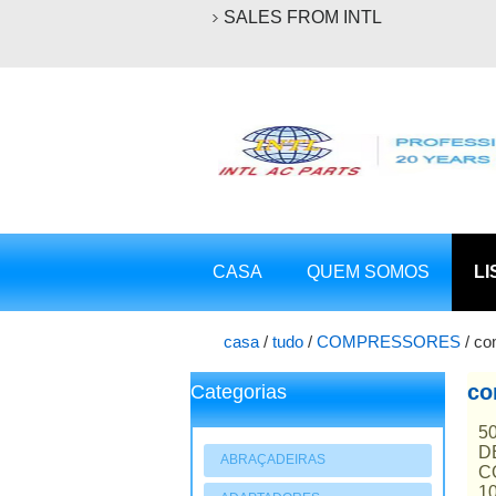
SALES FROM INTL
CASA
QUEM SOMOS
LI
casa
/
tudo
/
COMPRESSORES
/
co
co
Categorias
5
D
ABRAÇADEIRAS
C
1