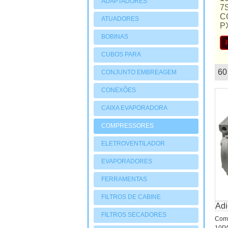
ADAPTADORES
7
C
ATUADORES
P
PNEUMATIOCOS
BOBINAS
CUBOS PARA
COMPRESSORES
60
CONJUNTO EMBREAGEM
mostruário
CONEXÕES
CAIXA EVAPORADORA
COMPRESSORES
ELETROVENTILADOR
EVAPORADORES
FERRAMENTAS
FILTROS DE CABINE
Adi
FILTROS SECADORES
Comp