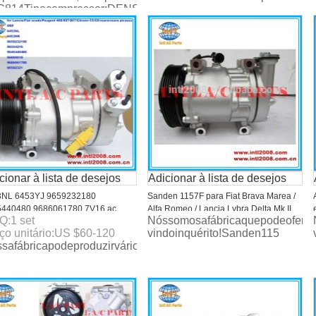
C814Tipocompressor:DENSO10P15Grooves:4PKPulleyDI
cionar à lista de desejos
Adicionar à lista de desejos
3NL 6453YJ 9659232180
Sanden 1157F para Fiat Brava Marea /
5440480 9686061780 7V16 ac
Alfa Romeo / Lancia Lybra Delta Mk II
Q:
1
set
Nóssomosafábricaquepodeoferece
ressor para Lancia / Fiat scudo /
1994-2005 compressor 60814396
ço unitário:
US $
60-120
vindoinquérito!Sanden115
eot 406 / 607 / 807 / Citroen C5 /
60653652 71721751 71781783
safábricapodeproduzirváriostiposdeautocondicionadordearc
 xsara