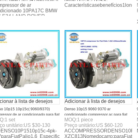
A17C BMW E36 E34 LAND ROVER
Denso TV12SC / TV14SC
pressor de ar
Característicasebenefícios1lon
100-5690
ndicionado 10PA17C BMW
6 E34 LAND ROVER
100-5690
cionar à lista de desejos
Adicionar à lista de desejos
o 10p15 10p15c( 9060/9370)
Denso 10p15 9060 9370 ar
ressor de ar condicionado para fiat
condicionado compressor ac para fiat
Q:
1
set
MOQ:
1
piece
o weekend 1.6 16v 1997> 2001 3
palio 1.5& 1.6/siena/strada
ço unitário:
US $
30-130
Preço unitário:
US $
60-120
a ouvidos
NSO10P1510p15c-4pk-
ACCOMPRESSORDENSO10P15paraF
paraFiatPalio1,6 Especificações:Modelono:INTL-
XZC813Nomedocarro:paraFiatPal