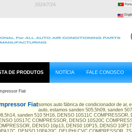
2024/7/24
Port
Engli
STA DE PRODUTOS
NOTÍCIA
FALE CONOSCO
mpressor Fiat
mpressor Fiat
somos auto fábrica de condicionador de ar, 
auto, estamos sanden 505,5h09, sanden 5
08,5h14, sanden 510 5H16, DENSO 10S11C COMPRESSO
ENSO 10S17C COMPRESSOR, DENSO 10S20C COMPRESS
OMPRESSOR, DENSO 10p13, DENS0 10P15, DENSO 10P17
0PA17C, DENSO 10PA20C, DELPHI CVC COMPRESSOR, 