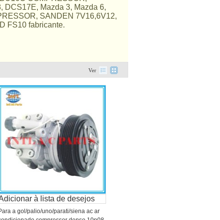
DCS17E, Mazda 3, Mazda 6,
RESSOR, SANDEN 7V16,6V12,
S10 fabricante.
Ver
Adicionar à lista de desejos
Para a gol/palio/uno/parati/siena ac ar