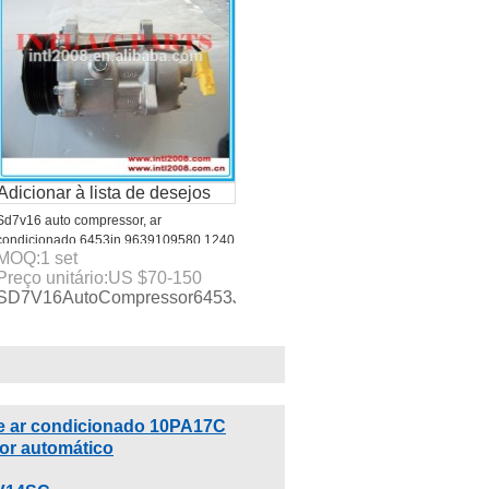
Adicionar à lista de desejos
Sd7v16 auto compressor, ar
condicionado 6453jn 9639109580 1240
ssorcomaltaqualidadeepreçocompetitivo,Bem-
MOQ:
1
set
6453lr 9646416780 1240 6453lx 6453lq
Preço unitário:
US $
70-150
para peugeot/fiat/citroen
tiposdeautocondicionadordearcompressorescomboaqualidadee
SD7V16AutoCompressor6453JN963910958012406453LR9646416
 ar condicionado 10PA17C
or automático