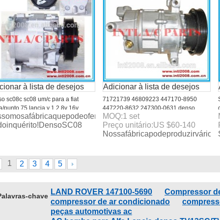
cionar à lista de desejos
Adicionar à lista de desejos
o sc08c sc08 um/c para a fiat
71721739 46809223 447170-8950
a/punto 75 lancia y 1.2 8v 16v
447220-8632 247300-0631 denso
somosafábricaquepodeoferecertodosostiposdecarroa/ccompre
MOQ:
1
set
-2000 compressor 467857720
5sl12c/5sl12c- t compressor ac para fiat
doinquérito!DensoSC08
Preço unitário:
US $
60-140
21725 592475900 442100-0280
doblo/marea/linea/stilo 1.6
Nossafábricapodeproduzirvários
1
2
3
4
5
LAND ROVER 147100-5690
Compressor de
Palavras-chave
compressor de ar condicionado
compress
peças automotivas ac