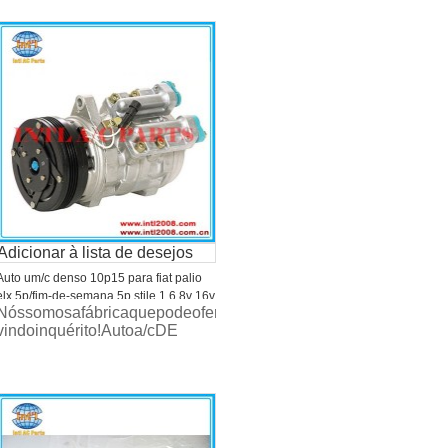
Adicionar à lista de desejos
Auto um/c denso 10p15 para fiat palio
elx 5p/fim-de-semana 5p stile 1.6 8v 16v
rtodosostiposdecarroa/ccompressorcomaltaqualidadeepreçoc
Nóssomosafábricaquepodeoferecertodosostiposdecarroa/ccom
1996-2001 compressor bc447170-6160
vindoinquérito!Autoa/cDE
bc44710090609c
ompressorescomboaqualidadeegarantiadequalidadedoano. 7V1