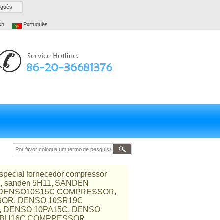
uguês
sh
Português
especial fornecedor compressor
07, sanden 5H11, SANDEN
R, DENSO10S15C COMPRESSOR,
OR, DENSO 10SR19C
, DENSO 10PA15C, DENSO
7SBU16C COMPRESSOR,