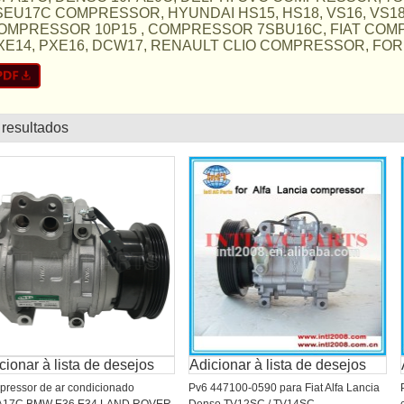
SEU17C COMPRESSOR, HYUNDAI HS15, HS18, VS16, VS18, 
OMPRESSOR 10P15 , COMPRESSOR 7SBU16C, FIAT COMP
XE14, PXE16, DCW17, RENAULT CLIO COMPRESSOR, FORD F
 resultados
lista
cionar à lista de desejos
Adicionar à lista de desejos
ressor de ar condicionado
Pv6 447100-0590 para Fiat Alfa Lancia