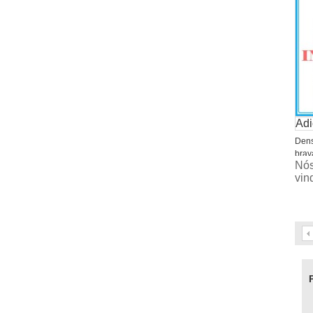
Adi
Dens
brav
Nós
1998
vin
717