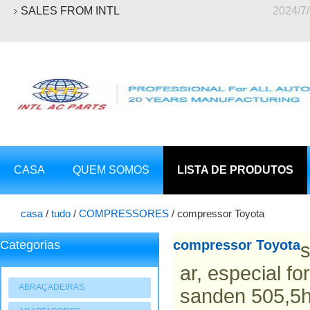
SALES FROM INTL
2024/7
CASA
QUEM SOMOS
LISTA DE PRODUTOS
casa
/
tudo
/
COMPRESSORES
/
compressor Toyota
compressor Toyota
Categorias
s
ar, especial f
ABRAÇADEIRAS
sanden 505,5