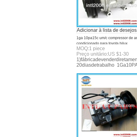
Adicionar à lista de desejos
1ga 10pa15c um/c compressor de a
condicionado para toyota hilux
MOQ:
1
piece
kompressor/compressor bomba
Preço unitário:
US $
1-30
1)fábricadevenderdiretame
20diasdetrabalho 1Ga10P