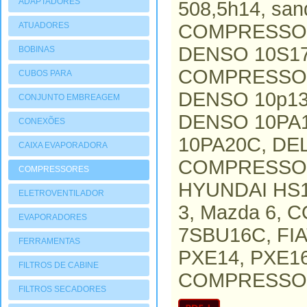
ADAPTADORES
508,5h14, sa
ATUADORES
COMPRESSOR
PNEUMATIOCOS
DENSO 10S1
BOBINAS
COMPRESSOR
CUBOS PARA
COMPRESSORES
DENSO 10p13
CONJUNTO EMBREAGEM
DENSO 10PA
CONEXÕES
10PA20C, D
CAIXA EVAPORADORA
COMPRESSOR
COMPRESSORES
HYUNDAI HS15
ELETROVENTILADOR
3, Mazda 6,
EVAPORADORES
7SBU16C, FI
FERRAMENTAS
PXE14, PXE1
FILTROS DE CABINE
COMPRESSOR,
FILTROS SECADORES