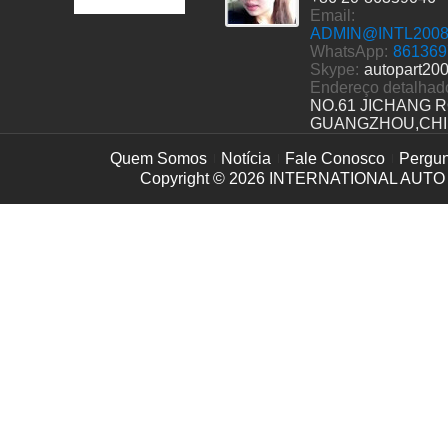
Email:
ADMIN@INTL200
WhatsApp:
861369
Skype:
autopart20
Endereço detalhad
NO.61 JICHANG 
GUANGZHOU,CH
Quem Somos
Notícia
Fale Conosco
Pergun
Copyright © 2026
INTERNATIONAL AUTO