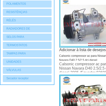
Lexus Toyota RAV4 RAV-
POLAMENTOS
4/Camry
RESISTÉNÇIAS
RÉLÉS
RADIADORES DE
AQUECIMENTO
SELOS PARA
COMPRESSORES
TERMOSTATOS
Adicionar à lista de desejos
TAMPAS PARA
Calsonic compressor ac para Nissa
Navara D40 2.5/2.5 dci diesel
COMPRESSORES
UNIDADES
Calsonic compressor ac pa
2005-/Equador 92600-92600-EB40
Nissan Navara D40 2.5/2.5 
CONDENSADORAS
EB40E 92600-EB40B 92600-EB70A
VÁLVULAS
diesel 2005-/Equador 9260
92600-EB400
Secador receptor