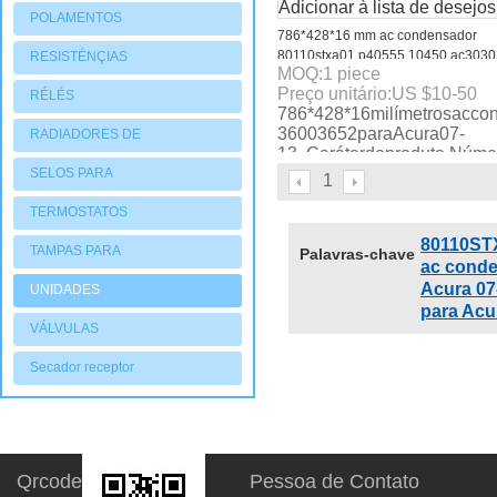
Adicionar à lista de desejos
POLAMENTOS
786*428*16 mm ac condensador
80110stxa01 p40555 10450 ac303
RESISTÉNÇIAS
MOQ:
1
piece
7-3600 3652 para acura 07-13
Preço unitário:
US $
10-50
RÉLÉS
786*428*16milímetrosac
36003652paraAcura07-
RADIADORES DE
13 Caráterdoproduto Núme
AQUECIMENTO
SELOS PARA
1
COMPRESSORES
TERMOSTATOS
80110ST
TAMPAS PARA
Palavras-chave
ac conde
COMPRESSORES
Acura 07
UNIDADES
para Acu
CONDENSADORAS
VÁLVULAS
Secador receptor
Qrcode
Pessoa de Contato