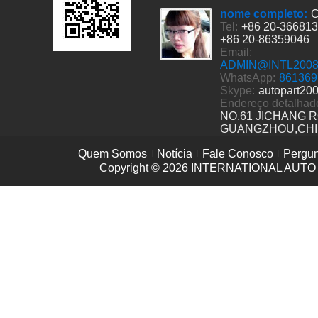
nome completo:
C
Tel:
+86 20-36681
+86 20-86359046
Email:
ADMIN@INTL200
WhatsApp:
861369
Skype:
autopart20
Endereço detalhad
NO.61 JICHANG 
GUANGZHOU,CH
Quem Somos
Notícia
Fale Conosco
Pergun
Copyright © 2026
INTERNATIONAL AUTO