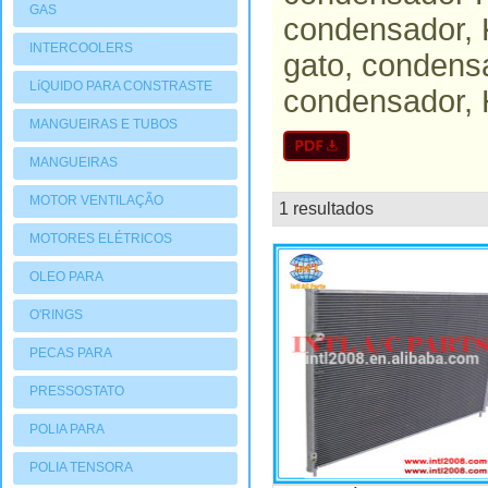
GAS
condensador, 
INTERCOOLERS
gato, condens
LíQUIDO PARA CONSTRASTE
condensador, 
MANGUEIRAS E TUBOS
MANGUEIRAS
MOTOR VENTILAÇÃO
1 resultados
lista
MOTORES ELÉTRICOS
OLEO PARA
COMPRESSORES
O'RINGS
PECAS PARA
COMPRESSORES
PRESSOSTATO
POLIA PARA
COMPRESSORES
POLIA TENSORA