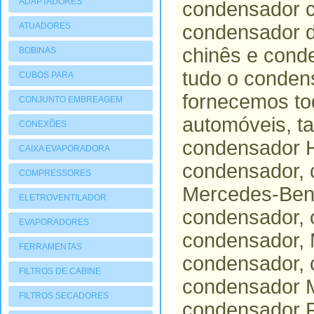
ADAPTADORES
condensador c
ATUADORES
condensador d
PNEUMATIOCOS
chinês e cond
BOBINAS
tudo o conden
CUBOS PARA
COMPRESSORES
fornecemos to
CONJUNTO EMBREAGEM
automóveis, t
CONEXÕES
condensador H
CAIXA EVAPORADORA
condensador, 
COMPRESSORES
Mercedes-Benz
ELETROVENTILADOR
condensador, 
EVAPORADORES
condensador, 
FERRAMENTAS
condensador, 
FILTROS DE CABINE
condensador M
FILTROS SECADORES
condensador R