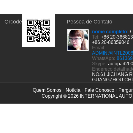
Qrcode
Pessoa de Contato
nome completo:
C
Tel:
+86 20-36681
+86 20-86359046
Email:
ADMIN@INTL200
WhatsApp:
861369
Skype:
autopart20
Endereço detalhad
NO.61 JICHANG 
GUANGZHOU,CH
Quem Somos
Notícia
Fale Conosco
Pergun
Copyright © 2026
INTERNATIONAL AUTO