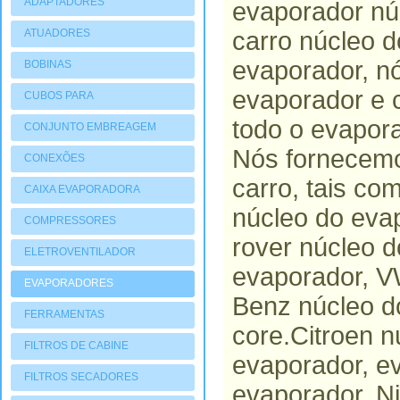
ADAPTADORES
evaporador núc
ATUADORES
carro núcleo 
PNEUMATIOCOS
evaporador, n
BOBINAS
evaporador e c
CUBOS PARA
COMPRESSORES
todo o evapora
CONJUNTO EMBREAGEM
Nós fornecemo
CONEXÕES
carro, tais c
CAIXA EVAPORADORA
núcleo do eva
COMPRESSORES
rover núcleo d
ELETROVENTILADOR
evaporador, V
EVAPORADORES
Benz núcleo d
FERRAMENTAS
core.Citroen n
FILTROS DE CABINE
evaporador, e
FILTROS SECADORES
evaporador, N