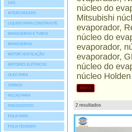
GAS
núcleo do eva
INTERCOOLERS
Mitsubishi núc
LíQUIDO PARA CONSTRASTE
evaporador, R
MANGUEIRAS E TUBOS
núcleo do eva
MANGUEIRAS
evaporador, n
evaporador, G
MOTOR VENTILAÇÃO
núcleo do eva
MOTORES ELÉTRICOS
núcleo Holden
OLEO PARA
COMPRESSORES
O'RINGS
PECAS PARA
COMPRESSORES
2 resultados
lista
PRESSOSTATO
POLIA PARA
COMPRESSORES
POLIA TENSORA