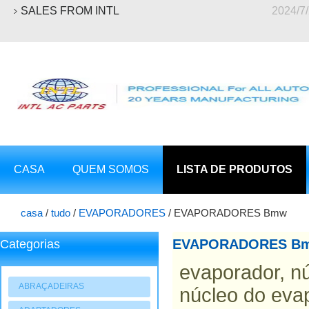
SALES FROM INTL
2024/7
CASA
QUEM SOMOS
LISTA DE PRODUTOS
casa
/
tudo
/
EVAPORADORES
/
EVAPORADORES Bmw
EVAPORADORES B
Categorias
evaporador, nú
ABRAÇADEIRAS
núcleo do evap