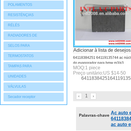
POLAMENTOS
RESISTÉNÇIAS
RÉLÉS
RADIADORES DE
AQUECIMENTO
SELOS PARA
Adicionar à lista de desejos
COMPRESSORES
TERMOSTATOS
64118384251 64119135744 ac núc
do evaporador para bmw m3/x3
TAMPAS PARA
MOQ:
1
piece
64118384251 64119135744
Preço unitário:
US $
14-50
COMPRESSORES
UNIDADES
6411838425164119135744
CONDENSADORAS
VÁLVULAS
1
Secador receptor
Ac auto 
Palavras-chave
6411838
ac auto 