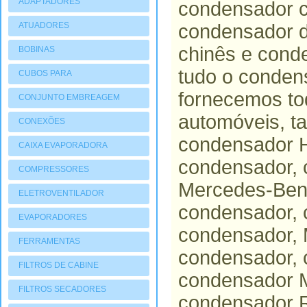
ADAPTADORES
condensador c
ATUADORES
condensador d
PNEUMATIOCOS
chinês e cond
BOBINAS
tudo o conden
CUBOS PARA
COMPRESSORES
fornecemos to
CONJUNTO EMBREAGEM
automóveis, t
CONEXÕES
condensador H
CAIXA EVAPORADORA
condensador, 
COMPRESSORES
Mercedes-Benz
ELETROVENTILADOR
condensador, 
EVAPORADORES
condensador, 
FERRAMENTAS
condensador, 
FILTROS DE CABINE
condensador M
FILTROS SECADORES
condensador R