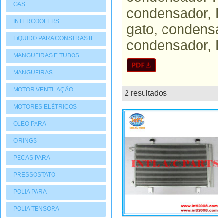
GAS
condensador, 
INTERCOOLERS
gato, condens
LíQUIDO PARA CONSTRASTE
condensador, 
MANGUEIRAS E TUBOS
MANGUEIRAS
MOTOR VENTILAÇÃO
2 resultados
lista
MOTORES ELÉTRICOS
OLEO PARA
COMPRESSORES
O'RINGS
PECAS PARA
COMPRESSORES
PRESSOSTATO
POLIA PARA
COMPRESSORES
POLIA TENSORA