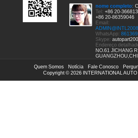
nome completo:
C
Tel:
+86 20-36681
+86 20-86359046
Email:
ADMIN@INTL200
WhatsApp:
861369
Skype:
autopart20
Endereço detalhad
NO.61 JICHANG 
GUANGZHOU,CH
Quem Somos
Notícia
Fale Conosco
Pergun
Copyright © 2026
INTERNATIONAL AUTO