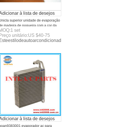
Adicionar à lista de desejos
Unicla superior unidade de evaporação
de madeira de nogueira com a cor da
MOQ:
1
set
grelha preto ou cinza de grelha de cor
Preço unitário:
US $
40-75
hesécomoabaixo: ConcordPluscomacabamentodemadeiradenogu
oevaporadorainformaçãodedetalhesécomoabaixo: ConcordPlu
Esteestilodeautoarcondicionadoevaporadorainformaçãodede
Adicionar à lista de desejos
boan9383001 evaporador ac para