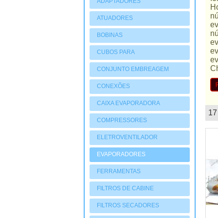
ADAPTADORES
Ho
nú
ATUADORES
ev
PNEUMATIOCOS
nú
BOBINAS
ev
ev
CUBOS PARA
ev
COMPRESSORES
Ch
CONJUNTO EMBREAGEM
CONEXÕES
CAIXA EVAPORADORA
17
mostruário
COMPRESSORES
ELETROVENTILADOR
EVAPORADORES
FERRAMENTAS
FILTROS DE CABINE
FILTROS SECADORES