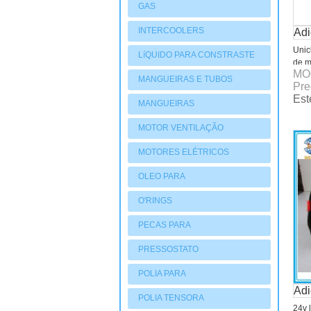
GAS
INTERCOOLERS
Adi
Unic
LíQUIDO PARA CONSTRASTE
de m
MO
MANGUEIRAS E TUBOS
Pre
Est
MANGUEIRAS
MOTOR VENTILAÇÃO
MOTORES ELÉTRICOS
OLEO PARA
COMPRESSORES
O'RINGS
PECAS PARA
COMPRESSORES
PRESSOSTATO
POLIA PARA
Adi
COMPRESSORES
POLIA TENSORA
24v 