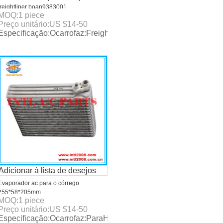
freightliner boan9383001
 1PKDKS15CHA/cbombaÓleodocompressor:PAG46W/embrea
rtodosostiposdecarroa/ccompressorcomaltaqualidadeepreçoc
MOQ:
1
piece
Preço unitário:
US $
14-50
Especificação:Ocarrofaz:Freightliner OE#BOAN9383001 Tipo
Adicionar à lista de desejos
Evaporador ac para o córrego
255*58*205mm
MOQ:
1
piece
Preço unitário:
US $
14-50
rDoowonR134a OE#TipoEvaporadorOcarrofazParaTimorDoowo
Especificação:Ocarrofaz:ParaHondaStream OE#HondaStream