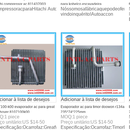
chi compressor ac 811437003
para kobelco escavadeira
mpressoracparaHitachi AutoArcondicionadoKompressor
Nóssomosafábricaquepodeoferece
417002 5062115762 5060116800
sk380/kobelco sk350lc/kobelco sk330
vindoinquérito!Autoaccon
0117441
escavadeira
cionar à lista de desejos
Adicionar à lista de desejos
100-k00 evaporador ac para great
Evaporador ac para timor doowon r134a
 hover 8107100k00
235*74*225mm
Q:
1
piece
MOQ:
1
piece
ço unitário:
US $
14-50
Preço unitário:
US $
14-50
ecificação:Ocarrofaz:GreatWallHover OE#8107100-
Especificação:Ocarrofaz:Timo