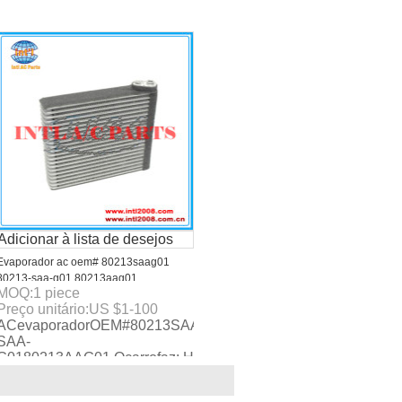
erialAlumínioTaman
Adicionar à lista de desejos
Evaporador ac oem# 80213saag01
80213-saa-g01 80213aag01
MOQ:
1
piece
Preço unitário:
US $
1-100
ãodealtaqualidadecompreçocompetitivo,Eletambémgozardeboa
posdeautoACevaporadorcomaltaqualidadeepreçorazoável,Nóst
ACevaporadorOEM#80213SAAG0180213-
SAA-
G0180213AAG01 Ocarrofaz: HondaFit2007-
2008 Tamanhodonúcleo:255x58x219mm OE# 80213SAAG018