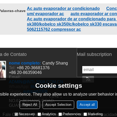
Ac auto evaporador ar condicionado
Conc
Palavras-chave
um/ evaporador ac
auto evaporador ar co
Ac auto evaporador de ar condicionado para
sk380/kobelco sk350lc/kobelco sk330 escava
5062115762 compressor ac
a de Contato
Mail subscription
nome completo:
Candy Shang
Tel:
+86 20-36681376
+86 20-86359046
Email:
ADMIN@INTL2008.COM.CN
Cookie settings
WhatsApp:
8613697447086
Skype:
autopart2008
ible experience. They also allow us to analyze user behavior in
Endereço detalhado:
C242，
NO.61 JICHANG ROAD,
Reject All
Accept Selection
Accept all
GUANGZHOU,CHINA
Necessary
Analytics
Preferences
Marketing
Fale Conosco
Perguntas frequentes
Política de Privacidad