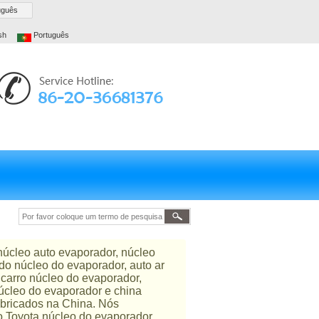
uguês
sh
Português
úcleo auto evaporador, núcleo
ndo núcleo do evaporador, auto ar
 carro núcleo do evaporador,
úcleo do evaporador e china
abricados na China. Nós
o Toyota núcleo do evaporador,