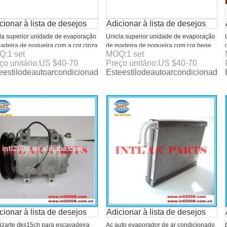
cionar à lista de desejos
Adicionar à lista de desejos
la superior unidade de evaporação
Unicla superior unidade de evaporação
adeira de nogueira com a cor cinza
de madeira de nogueira com cor bege
Q:
1
set
MOQ:
1
set
ço unitário:
US $
40-70
Preço unitário:
US $
40-70
eestilodeautoarcondicionadoevaporadorainformaçãodedetal
Esteestilodeautoarcondicionad
cionar à lista de desejos
Adicionar à lista de desejos
lizarte dks15ch para escavadeira
Ac auto evaporador de ar condicionado