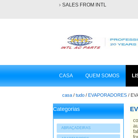
SALES FROM INTL
CASA
QUEM SOMOS
LI
casa
/
tudo
/
EVAPORADORES
/
EV
EV
Categorias
co
au
ABRAÇADEIRAS
fa
fo