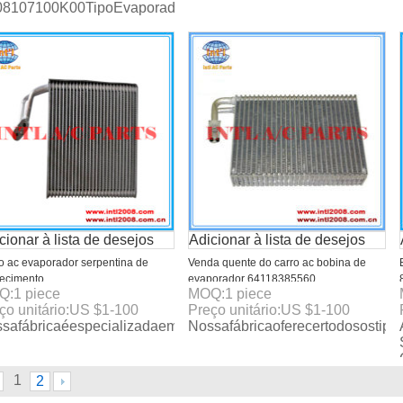
8107100K00TipoEvaporadorOcarrofazParaGreatWallHoverMat
cionar à lista de desejos
Adicionar à lista de desejos
o ac evaporador serpentina de
Venda quente do carro ac bobina de
fecimento
evaporador 64118385560
Q:
1
piece
MOQ:
1
piece
11sdna11/80211sdaa01
200*60*294mm
ço unitário:
US $
1-100
Preço unitário:
US $
1-100
safábricaéespecializadaemcarroa/cdoevaporador,Eprodutoss
Nossafábricaoferecertodososti
1
2