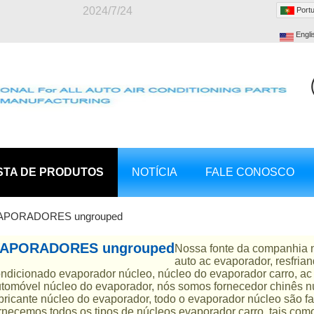
2024/7/24
Port
Engli
STA DE PRODUTOS
NOTÍCIA
FALE CONOSCO
APORADORES ungrouped
APORADORES ungrouped
Nossa fonte da companhia n
auto ac evaporador, resfria
ndicionado evaporador núcleo, núcleo do evaporador carro, ac
tomóvel núcleo do evaporador, nós somos fornecedor chinês n
bricante núcleo do evaporador, todo o evaporador núcleo são f
rnecemos todos os tipos de núcleos evaporador carro, tais com