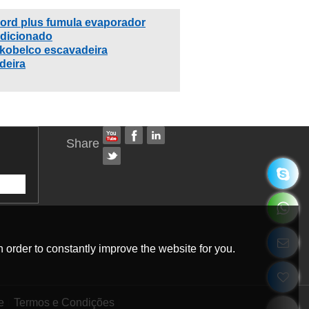
ord plus fumula evaporador
ndicionado
 kobelco escavadeira
deira
Share
 order to constantly improve the website for you.
e
Termos e Condições