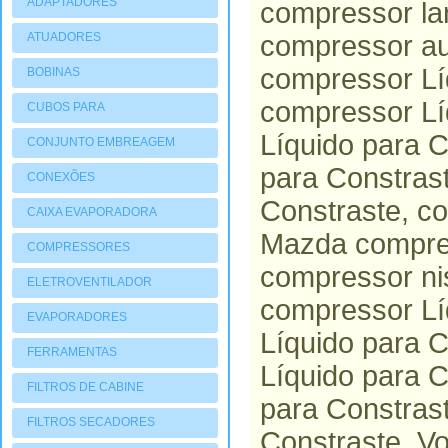
ADAPTADORES
compressor lan
ATUADORES
compressor au
PNEUMATIOCOS
compressor Lí
BOBINAS
compressor Lí
CUBOS PARA
COMPRESSORES
Líquido para C
CONJUNTO EMBREAGEM
para Constras
CONEXÕES
Constraste, c
CAIXA EVAPORADORA
Mazda compres
COMPRESSORES
compressor ni
ELETROVENTILADOR
compressor Lí
EVAPORADORES
Líquido para C
FERRAMENTAS
Líquido para C
FILTROS DE CABINE
para Constrast
FILTROS SECADORES
Constraste, V