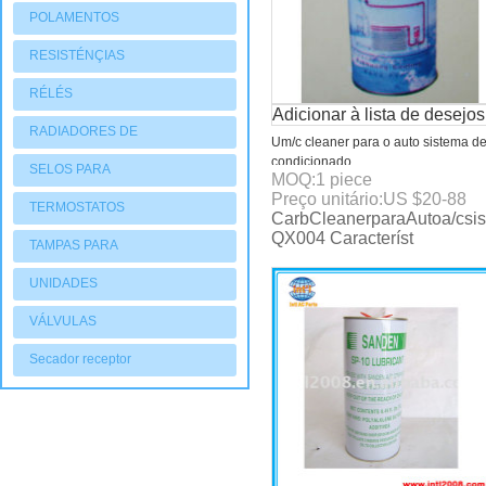
POLAMENTOS
RESISTÉNÇIAS
RÉLÉS
Adicionar à lista de desejos
RADIADORES DE
Um/c cleaner para o auto sistema de
condicionado
AQUECIMENTO
SELOS PARA
MOQ:
1
piece
Preço unitário:
US $
20-88
COMPRESSORES
TERMOSTATOS
CarbCleanerparaAutoa/csi
QX004 Característ
TAMPAS PARA
COMPRESSORES
UNIDADES
CONDENSADORAS
VÁLVULAS
Secador receptor