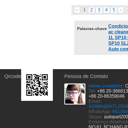
1
2
3
4
5
Condicio
Palavras-chave
ac clean
1L SP10 
SP10 SL2
Auto com
Qrcode
Pessoa de Contato
nome completo:
C
Tel:
+86 20-36681
+86 20-86359046
Email:
ADMIN@INTL200
WhatsApp:
861369
Skype:
autopart20
Endereço detalhad
NO.61 JICHANG 