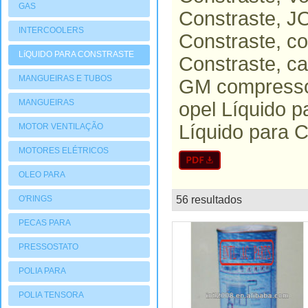
GAS
Constraste, 
INTERCOOLERS
Constraste, c
LíQUIDO PARA CONSTRASTE
Constraste, c
MANGUEIRAS E TUBOS
GM compressor
MANGUEIRAS
opel Líquido 
Líquido para C
MOTOR VENTILAÇÃO
MOTORES ELÉTRICOS
OLEO PARA
COMPRESSORES
O'RINGS
56 resultados
lista
PECAS PARA
COMPRESSORES
PRESSOSTATO
POLIA PARA
COMPRESSORES
POLIA TENSORA