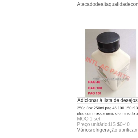
Atacadodealtaqualidadecomp
SUNICO
Adicionar à lista de desejos
250g 8oz 250ml pag 46 100 150 r1
óleo compressor um/c sistemas de a
MOQ:
1
set
condicionado do carro r134a
Preço unitário:
US $
0-40
compressor de óleo lubrificante e
Váriosrefrigeraçãolubrifi
refrigerante