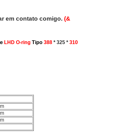
trar em contato comigo.
(&
de
LHD
O-ring
Tipo
388
* 325 *
310
mm
mm
mm