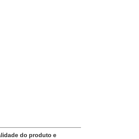
Share
Facebook
Pinterest
Mastodon
WhatsApp
X
APORADORES Universal
TL Auto Ar Condicionado
mpressor
 $ 20-100
/
set
à lista de desejos
lidade do produto e