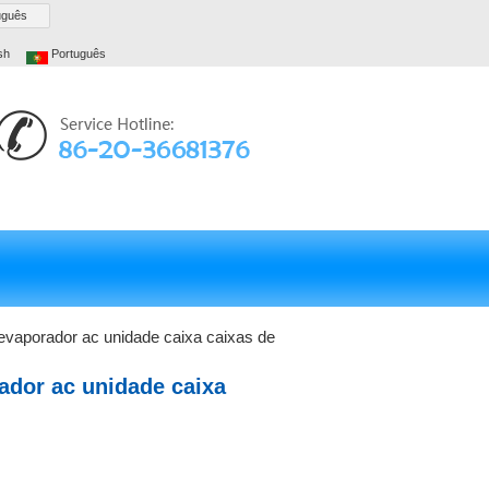
uguês
sh
Português
 evaporador ac unidade caixa caixas de
ador ac unidade caixa
 388*325*310mm