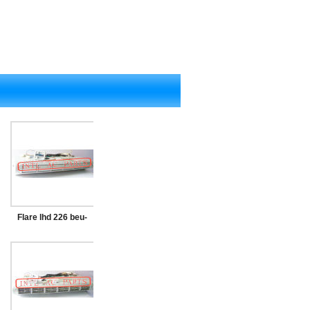
Flare lhd 226 beu-
226-100 fórmula
micro- um ônibus/c
ac ar condicionado
sob traço