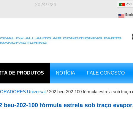
2024/7/24
Port
Engli
STA DE PRODUTOS
NOTÍCIA
FALE CONOSCO
ORADORES Universal
/
202 beu-202-100 fórmula estrela sob traço
388*325*310mm
2 beu-202-100 fórmula estrela sob traço evapor
ixas de montagem underdash lhd o- ring tipo