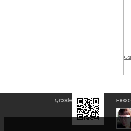
Co
Qrcode
Pesso