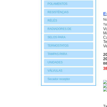
POLAMENTOS
RESISTÉNÇIAS
E
Nú
RÉLÉS
Ti
Vo
RADIADORES DE
Ma
AQUECIMENTO
Ca
SELOS PARA
Te
COMPRESSORES
TERMOSTATOS
Ve
TAMPAS PARA
2
2
COMPRESSORES
UNIDADES
BE
3
CONDENSADORAS
VÁLVULAS
Secador receptor
T