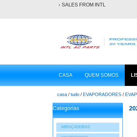
SALES FROM INTL
CASA
QUEM SOMOS
LI
casa
/
tudo
/
EVAPORADORES
/
EVAP
montagem underdash lhd o- ring tipo 
20
Categorias
ca
ABRAÇADEIRAS