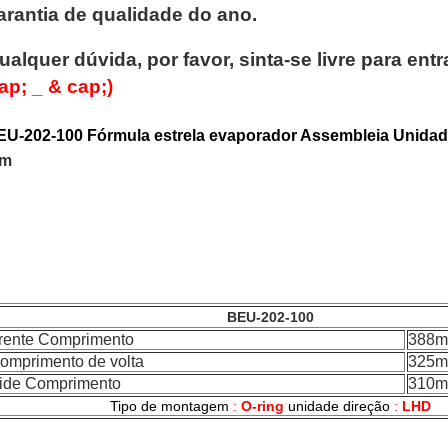
arantia de qualidade do ano.
ualquer dúvida, por favor, sinta-se livre para en
ap; _ & cap;)
EU-202-100
Fórmula estrela evaporador Assembleia Unida
m
BEU-202-100
rente Comprimento
388
omprimento de volta
325
ide Comprimento
310
Tipo de montagem
:
O-ring
unidade direção
:
LHD