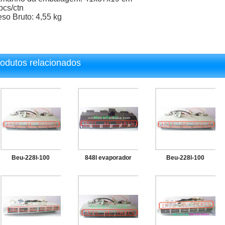
pcs/ctn
so Bruto: 4,55 kg
rodutos relacionados
Beu-228l-100
848l evaporador
Beu-228l-100
fórmula mini- ônibus
unidade caixa 848
fórmula mini- ônibus
sob traço underdash
evaporador
sob traço
ac um/c ar
assembléia beu-
evaporador ac
condicionado
848l-100 fórmula
unidade de