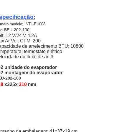
specificação:
mero modelo: INTL-EU008
BEU-202-100
po:
lt: 12 V/24 V 4.2A
x Ar Vol. CFM: 200
pacidade de arrefecimento BTU: 10800
mperatura: termostato elétrico
locidade do fluxo de ar: 3
02 unidade do evaporador
02 montagem do evaporador
U-202-100
88
x325x
310
mm
amanho da embalagem: 41x37x19 cm