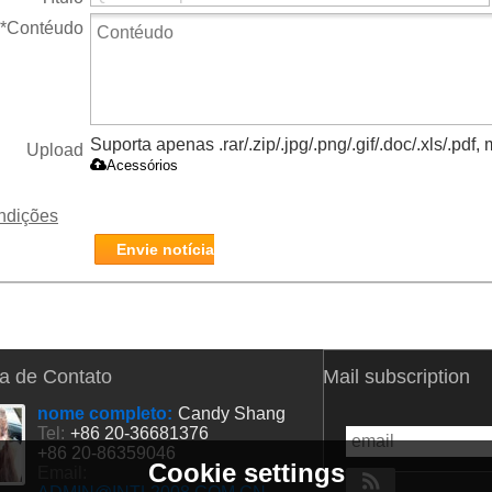
403*312*315mm
*
Contéudo
Suporta apenas .rar/.zip/.jpg/.png/.gif/.doc/.xls/.pd
Upload
Acessórios
ndições
Envie notícia
a de Contato
Mail subscription
nome completo:
Candy Shang
Tel:
+86 20-36681376
+86 20-86359046
Cookie settings
Email: