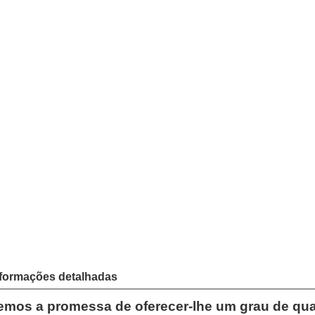
ação
EV
Categorias
IN
Marca
Co
US
Preço unitário
baixar
Adicionar 
Fale Agora
nformações detalhadas
emos a promessa de oferecer-lhe um grau de qua