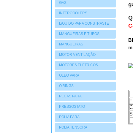
GAS
g
INTERCOOLERS
Q
LíQUIDO PARA CONSTRASTE
C
MANGUEIRAS E TUBOS
B
MANGUEIRAS
m
MOTOR VENTILAÇÃO
MOTORES ELÉTRICOS
OLEO PARA
COMPRESSORES
O'RINGS
PECAS PARA
F
COMPRESSORES
PRESSOSTATO
C
S
POLIA PARA
COMPRESSORES
POLIA TENSORA