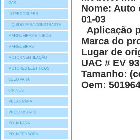
GAS
Nome: Auto 
INTERCOOLERS
01-03
LíQUIDO PARA CONSTRASTE
Aplicação 
MANGUEIRAS E TUBOS
Marca do pr
MANGUEIRAS
Lugar de ori
MOTOR VENTILAÇÃO
UAC # EV 9
MOTORES ELÉTRICOS
Tamanho: (co
OLEO PARA
Oem: 50196
COMPRESSORES
O'RINGS
PECAS PARA
COMPRESSORES
PRESSOSTATO
POLIA PARA
COMPRESSORES
POLIA TENSORA