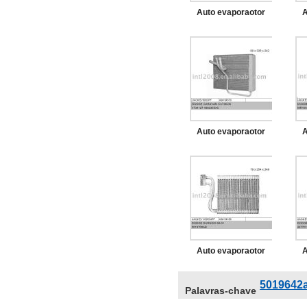
Auto evaporaotor
A
para dodge caravan
pa
c/ v 01 - 04
Auto evaporaotor
A
para dodge caravan
pa
c/ v 96-00
Auto evaporaotor
A
para dodge durango
pa
5019642
Palavras-chave
98 - 01