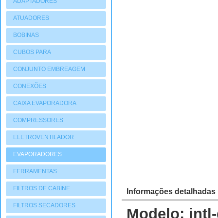
ADAPTADORES
ATUADORES
PNEUMATIOCOS
BOBINAS
CUBOS PARA
COMPRESSORES
CONJUNTO EMBREAGEM
CONEXÕES
CAIXA EVAPORADORA
COMPRESSORES
ELETROVENTILADOR
EVAPORADORES
FERRAMENTAS
FILTROS DE CABINE
Informações detalhadas
FILTROS SECADORES
Modelo: intl