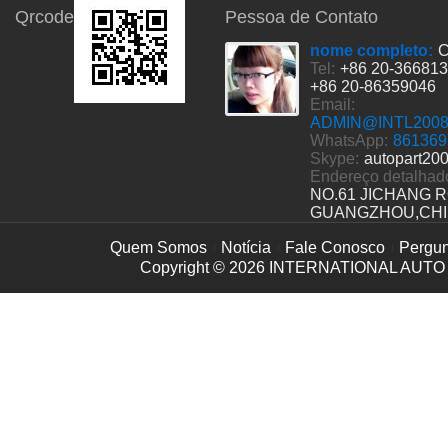
Qrcode
Pessoa de Contato
nome completo:
C
Tel:
+86 20-36681
+86 20-86359046
Email:
ADMIN@INTL200
WhatsApp:
861369
Skype:
autopart20
Endereço detalhad
NO.61 JICHANG 
GUANGZHOU,CH
Quem Somos
Notícia
Fale Conosco
Pergun
Copyright © 2026
INTERNATIONAL AUTO