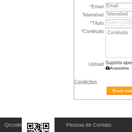
*
Email
Telemóvel
*
Título
*
Contéudo
Suporta apena
Upload
Acessórios
Condições
Envie not
Qrcode
Pessoa de Contato