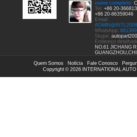
nome completo:
C
Tel:
+86 20-36681
+86 20-86359046
Email:
ADMIN@INTL200
WhatsApp:
861369
Skype:
autopart20
Endereço detalhad
NO.61 JICHANG 
GUANGZHOU,CH
Quem Somos
Notícia
Fale Conosco
Pergun
Copyright © 2026
INTERNATIONAL AUTO