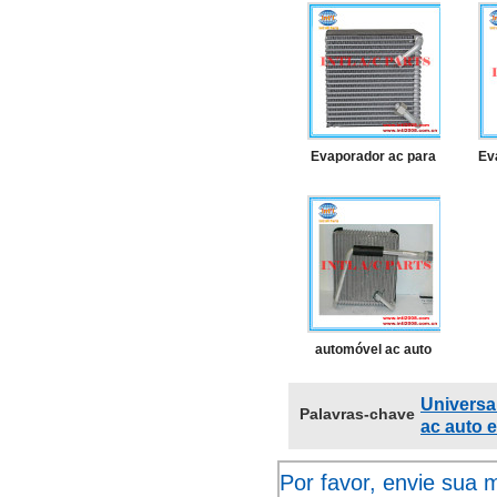
e
de
Evaporador ac para
Ev
nissan sunny b14
2
ev
tamanho:
x
27
235*85*226mm
4
automóvel ac auto
evaporador para
Universa
Palavras-chave
nissan ud 939618
ac auto 
pfc
Por favor, envie sua