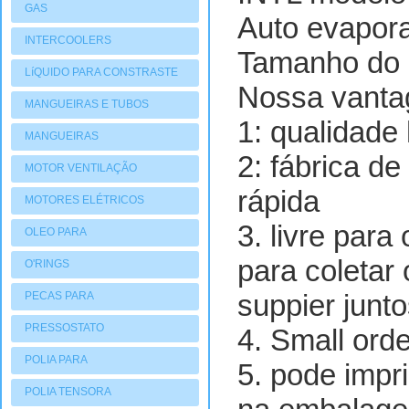
GAS
Auto evapora
INTERCOOLERS
Tamanho do 
LíQUIDO PARA CONSTRASTE
Nossa vanta
MANGUEIRAS E TUBOS
1: qualidade 
MANGUEIRAS
2: fábrica de
MOTOR VENTILAÇÃO
rápida
MOTORES ELÉTRICOS
3. livre para
OLEO PARA
COMPRESSORES
para coletar
O'RINGS
suppier junto
PECAS PARA
COMPRESSORES
PRESSOSTATO
4. Small ord
POLIA PARA
5. pode impri
COMPRESSORES
POLIA TENSORA