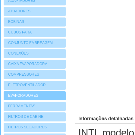
ADAPTADORES
ATUADORES
PNEUMATIOCOS
BOBINAS
CUBOS PARA
COMPRESSORES
CONJUNTO EMBREAGEM
CONEXÕES
CAIXA EVAPORADORA
COMPRESSORES
ELETROVENTILADOR
EVAPORADORES
FERRAMENTAS
FILTROS DE CABINE
Informações detalhadas
FILTROS SECADORES
INTL modelo