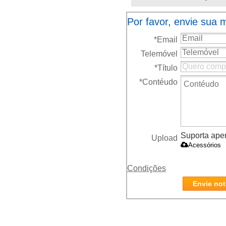
tamanho:
Por favor, envie sua
245*58*220mm
*
Email
Telemóvel
*
Título
*
Contéudo
Suporta apena
Upload
Acessórios
Condições
Envie not