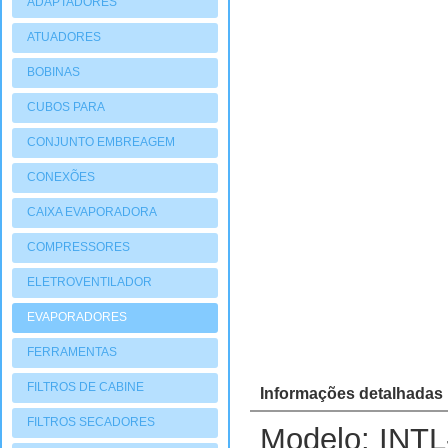
ADAPTADORES
ATUADORES
PNEUMATIOCOS
BOBINAS
CUBOS PARA
COMPRESSORES
CONJUNTO EMBREAGEM
CONEXÕES
CAIXA EVAPORADORA
COMPRESSORES
ELETROVENTILADOR
EVAPORADORES
FERRAMENTAS
FILTROS DE CABINE
Informações detalhadas
FILTROS SECADORES
Modelo: INT