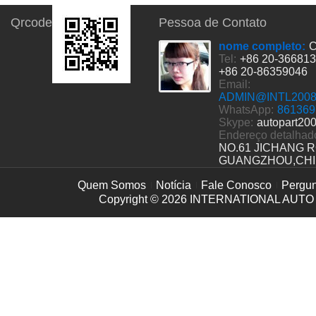
Qrcode
Pessoa de Contato
nome completo:
C
Tel:
+86 20-36681
+86 20-86359046
Email:
ADMIN@INTL200
WhatsApp:
861369
Skype:
autopart20
Endereço detalhad
NO.61 JICHANG 
GUANGZHOU,CH
Quem Somos
Notícia
Fale Conosco
Pergun
Copyright © 2026
INTERNATIONAL AUTO