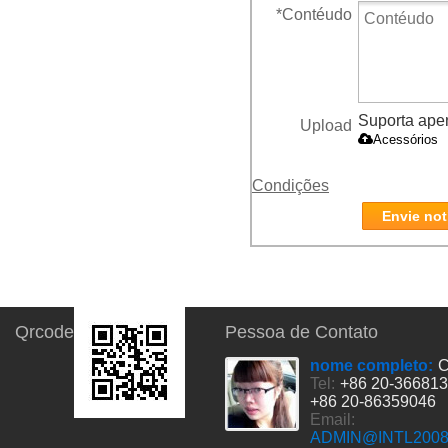
*
Contéudo
Suporta apena
Upload
Acessórios
Condições
Envie not
Qrcode
Pessoa de Contato
nome completo:
C
Tel:
+86 20-36681
+86 20-86359046
Email:
ADMIN@INTL200