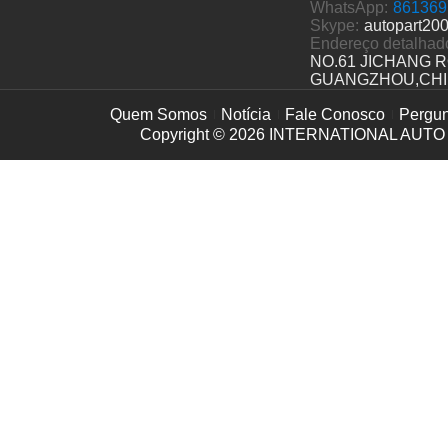
WhatsApp:
861369
Skype:
autopart20
Endereço detalhad
NO.61 JICHANG 
GUANGZHOU,CH
Quem Somos
Notícia
Fale Conosco
Pergun
Copyright © 2026
INTERNATIONAL AUTO