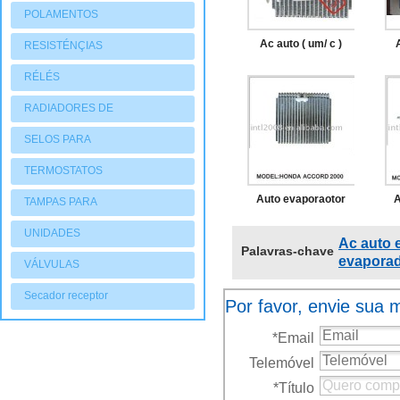
POLAMENTOS
Ac auto ( um/ c )
RESISTÉNÇIAS
evaporador para
RÉLÉS
honda civic r134a
L
RADIADORES DE
1997 80215st3g11
AQUECIMENTO
SELOS PARA
COMPRESSORES
TERMOSTATOS
Auto evaporaotor
A
TAMPAS PARA
para honda accord
p
COMPRESSORES
UNIDADES
Ac auto 
Palavras-chave
2000
CONDENSADORAS
evaporad
VÁLVULAS
Secador receptor
Por favor, envie sua
*
Email
Telemóvel
*
Título