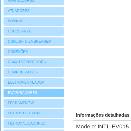
ADAPTADORES
ATUADORES
PNEUMATIOCOS
BOBINAS
CUBOS PARA
COMPRESSORES
CONJUNTO EMBREAGEM
CONEXÕES
CAIXA EVAPORADORA
COMPRESSORES
ELETROVENTILADOR
EVAPORADORES
FERRAMENTAS
FILTROS DE CABINE
Informações detalhadas
FILTROS SECADORES
Modelo: INTL-EV015