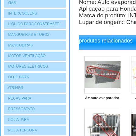
Nome: Auto evaporad
GAS
Aplicação para Honda
INTERCOOLERS
Marca do produto: IN
Lugar de origem:: Ch
LíQUIDO PARA CONSTRASTE
MANGUEIRAS E TUBOS
produtos relacionados
MANGUEIRAS
MOTOR VENTILAÇÃO
MOTORES ELÉTRICOS
OLEO PARA
COMPRESSORES
O'RINGS
Ac auto evaporador
PECAS PARA
COMPRESSORES
para 2006-2010
PRESSOSTATO
honda civic
ho
POLIA PARA
COMPRESSORES
POLIA TENSORA
o