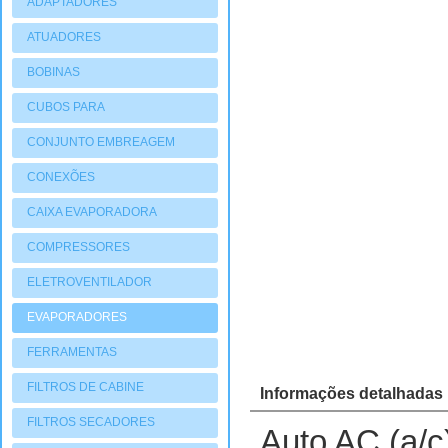
ADAPTADORES
ATUADORES
PNEUMATIOCOS
BOBINAS
CUBOS PARA
COMPRESSORES
CONJUNTO EMBREAGEM
CONEXÕES
CAIXA EVAPORADORA
COMPRESSORES
ELETROVENTILADOR
EVAPORADORES
FERRAMENTAS
FILTROS DE CABINE
Informações detalhadas
FILTROS SECADORES
Auto AC (a/c