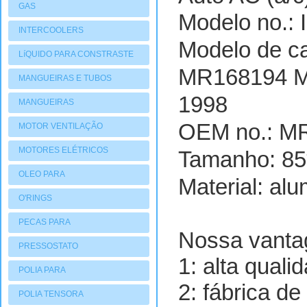
GAS
Modelo no.:
INTERCOOLERS
Modelo de ca
LíQUIDO PARA CONSTRASTE
MR168194 MR
MANGUEIRAS E TUBOS
1998
MANGUEIRAS
OEM no.:
MR
MOTOR VENTILAÇÃO
MOTORES ELÉTRICOS
Tamanho: 8
OLEO PARA
Material: alu
COMPRESSORES
O'RINGS
PECAS PARA
Nossa vanta
COMPRESSORES
PRESSOSTATO
1: alta quali
POLIA PARA
2: fábrica de
COMPRESSORES
POLIA TENSORA