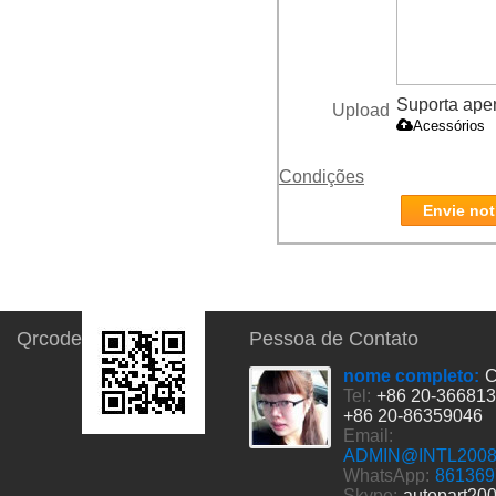
Suporta apena
Upload
Acessórios
Condições
Envie not
Qrcode
Pessoa de Contato
nome completo:
C
Tel:
+86 20-36681
+86 20-86359046
Email:
ADMIN@INTL200
WhatsApp:
861369
Skype:
autopart20