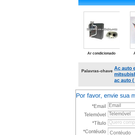
Ar condicionado
auto evaporador da
Ac auto 
Palavras-chave
ca para a mitsubishi
mitsubis
ac auto (
1992-1993
mb939448
Por favor, envie sua
*
Email
Telemóvel
*
Título
*
Contéudo