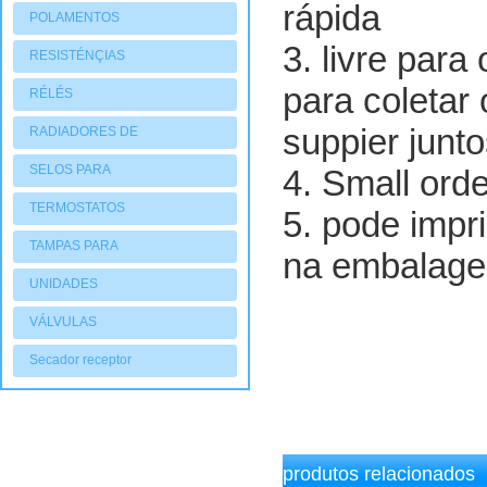
rápida
POLAMENTOS
3. livre para
RESISTÉNÇIAS
para coletar
RÉLÉS
suppier junto
RADIADORES DE
AQUECIMENTO
SELOS PARA
4. Small ord
COMPRESSORES
TERMOSTATOS
5. pode impri
TAMPAS PARA
na embalag
COMPRESSORES
UNIDADES
CONDENSADORAS
VÁLVULAS
Secador receptor
produtos relacionados