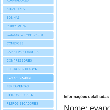
ADAPTADORES
ATUADORES
PNEUMATIOCOS
BOBINAS
CUBOS PARA
COMPRESSORES
CONJUNTO EMBREAGEM
CONEXÕES
CAIXA EVAPORADORA
COMPRESSORES
ELETROVENTILADOR
EVAPORADORES
FERRAMENTAS
FILTROS DE CABINE
Informações detalhadas
FILTROS SECADORES
Nome: evapo