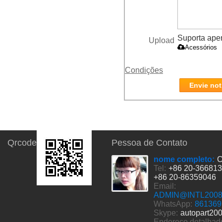
Suporta apena
Upload
Acessórios
Condições
Envie not
Qrcode
Pessoa de Contato
nome completo:
C
Tel:
+86 20-36681
+86 20-86359046
Email:
ADMIN@INTL200
WhatsApp:
861369
Skype:
autopart20
Endereço detalhad