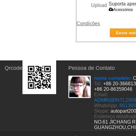
Suporta apena
Upload
Acessórios
Condições
Envie not
Qrcode
Pessoa de Contato
nome completo:
C
Tel:
+86 20-36681
+86 20-86359046
Email:
ADMIN@INTL200
WhatsApp:
861369
Skype:
autopart20
Endereço detalhad
NO.61 JICHANG 
GUANGZHOU,CH