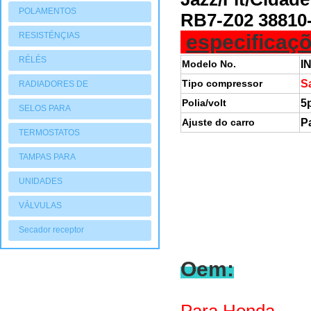
POLAMENTOS
RB7-Z02 38810
RESISTÉNÇIAS
especificaçõ
RÉLÉS
Modelo No.
I
Tipo
compressor
S
RADIADORES DE
Polia/volt
5
AQUECIMENTO
SELOS PARA
Ajuste do carro
P
COMPRESSORES
TERMOSTATOS
TAMPAS PARA
COMPRESSORES
UNIDADES
CONDENSADORAS
VÁLVULAS
Secador receptor
Oem: