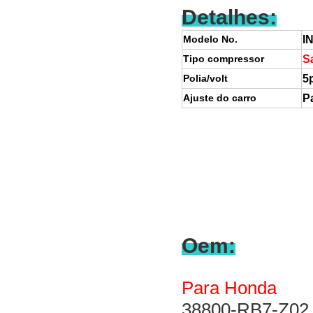
Detalhes:
Modelo No.
I
Tipo
compressor
S
Polia/volt
5
Ajuste do carro
P
Oem:
Para Honda
38800-RB7-Z02