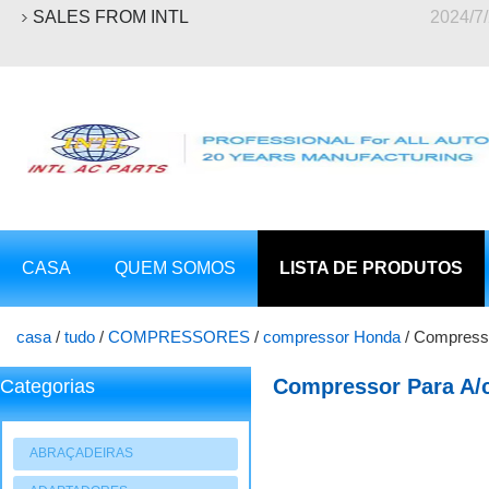
SALES FROM INTL
2024/7
CASA
QUEM SOMOS
LISTA DE PRODUTOS
casa
/
tudo
/
COMPRESSORES
/
compressor Honda
/
Compresso
38800-RB7-Z02 38810-RLC-014
Compressor Para A/c
Categorias
Sanden 3426 3431 3
ABRAÇADEIRAS