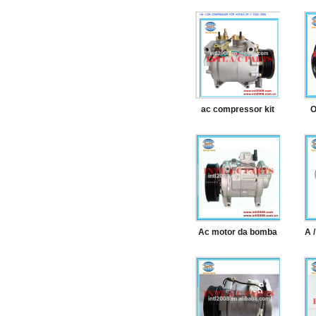
ac compressor kit
O
para hond crv
hs110r oem
au
38810pnb006 57881
b
6890701
pi
Ac motor da bomba
A 
em
para o honda accord
bo
ex-l 2.4l compressor
ar condicionado