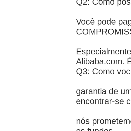
Q2: Como pos
Você pode pag
COMPROMISSO
Especialment
Alibaba.com. É
Q3: Como você
garantia de um
encontrar-se 
nós prometemo
os fundos.