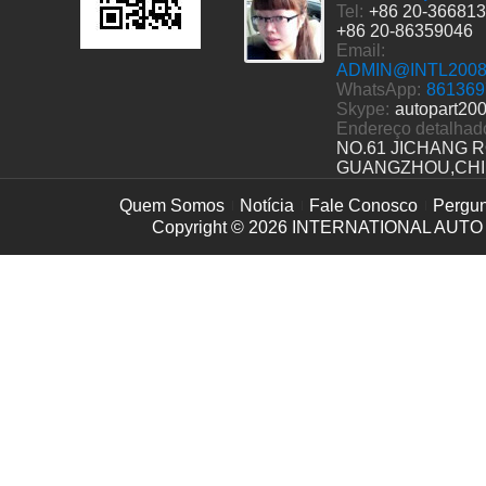
Tel:
+86 20-36681
+86 20-86359046
Email:
ADMIN@INTL200
WhatsApp:
861369
Skype:
autopart20
Endereço detalhad
NO.61 JICHANG 
GUANGZHOU,CH
Quem Somos
Notícia
Fale Conosco
Pergun
Copyright © 2026
INTERNATIONAL AUTO