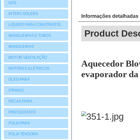
GAS
INTERCOOLERS
Informações detalhadas
LíQUIDO PARA CONSTRASTE
Product Desc
MANGUEIRAS E TUBOS
MANGUEIRAS
MOTOR VENTILAÇÃO
Aquecedor Blow
MOTORES ELÉTRICOS
evaporador da
OLEO PARA
COMPRESSORES
O'RINGS
PECAS PARA
COMPRESSORES
PRESSOSTATO
POLIA PARA
COMPRESSORES
POLIA TENSORA