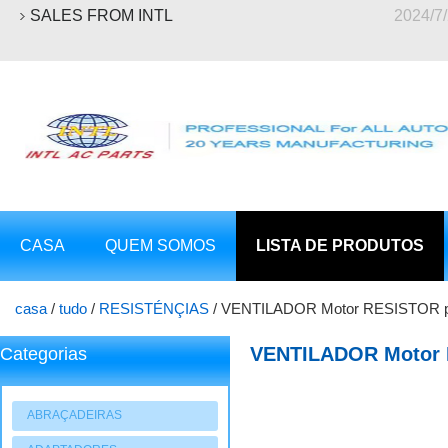
SALES FROM INTL
2024/7
CASA
QUEM SOMOS
LISTA DE PRODUTOS
casa
/
tudo
/
RESISTÉNÇIAS
/
VENTILADOR Motor RESISTOR par
1325972 1206927 1253185 A3 3M5H-18B647-AC
VENTILADOR Motor RE
Categorias
Max S-Max Galaxy M
18B647-AC
ABRAÇADEIRAS