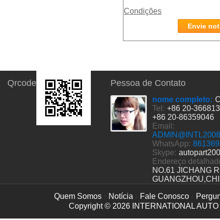
Condições
Envie not
Qrcode
Pessoa de Contato
nome completo:
C
Tel:
+86 20-36681
+86 20-86359046
Email:
ADMIN@INTL200
WhatsApp:
861369
Skype:
autopart20
Endereço detalhad
NO.61 JICHANG 
GUANGZHOU,CH
Quem Somos
Notícia
Fale Conosco
Pergun
Copyright © 2026
INTERNATIONAL AUTO