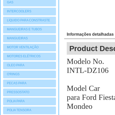
GAS
INTERCOOLERS
LíQUIDO PARA CONSTRASTE
MANGUEIRAS E TUBOS
Informações detalhadas
MANGUEIRAS
Product Desc
MOTOR VENTILAÇÃO
MOTORES ELÉTRICOS
Modelo No.
OLEO PARA
INTL-DZ106
COMPRESSORES
O'RINGS
PECAS PARA
Model Car
COMPRESSORES
PRESSOSTATO
para Ford Fie
POLIA PARA
Mondeo
COMPRESSORES
POLIA TENSORA