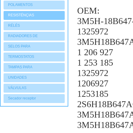
POLAMENTOS
OEM:
RESISTÉNÇIAS
3M5H-18B647
RÉLÉS
1325972
RADIADORES DE
3M5H18B647
AQUECIMENTO
SELOS PARA
1 206 927
COMPRESSORES
TERMOSTATOS
1 253 185
TAMPAS PARA
1325972
COMPRESSORES
UNIDADES
1206927
CONDENSADORAS
VÁLVULAS
1253185
Secador receptor
2S6H18B647
3M5H18B647
3M5H18B647