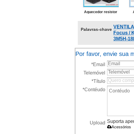
27150AX115
Aquecedor resistor
27150ED000
do motor do
27150EDA00A
VENTILAD
Palavras-chave
ventilador para a
r
JA18104P1688
Focus / 
3M5H-18
Honda CR-V Civic
H
VIII / Accord 077800-
E
Por favor, envie sua
0682 077800-0930
*
Email
077800-0980 79330-
Telemóvel
S5J-M01
a
*
Título
*
Contéudo
Suporta apena
Upload
Acessórios