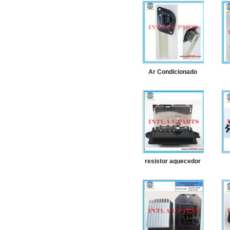
Ar Condicionado
Motor fã resistor
a
para 1998-2003
r
Dodge Ram Van 48
do
4885456AB 4864957
T
resistor aquecedor
para Nissan Micra
K12 / Nota E11 /
v
Versa / Tiida / Cube
Mitsubishi Triton
M