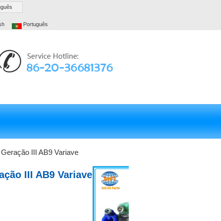
uguês
sh
Português
eração III AB9 Variave
ão III AB9 Variave