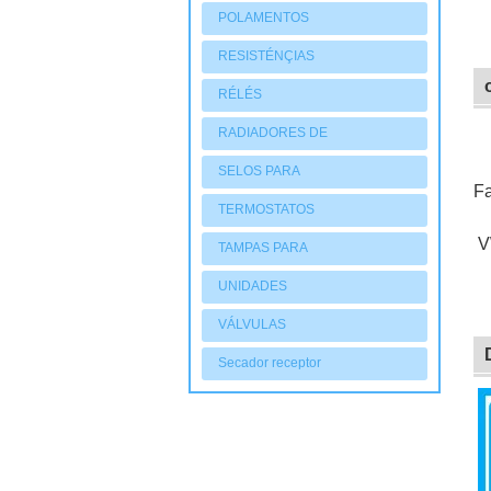
POLAMENTOS
RESISTÉNÇIAS
RÉLÉS
RADIADORES DE
AQUECIMENTO
SELOS PARA
Fa
COMPRESSORES
TERMOSTATOS
V
TAMPAS PARA
COMPRESSORES
UNIDADES
CONDENSADORAS
VÁLVULAS
Secador receptor