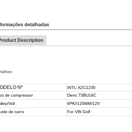
Adicionar 
Fale Agora
nformações detalhadas
Product Description
talhes:
ODELO Nº
INTL-XZC1230
po de compressor
Dens 7SBU16C
lley/Volt
6PK//120MM/
12V
uste de carro
For VW Golf