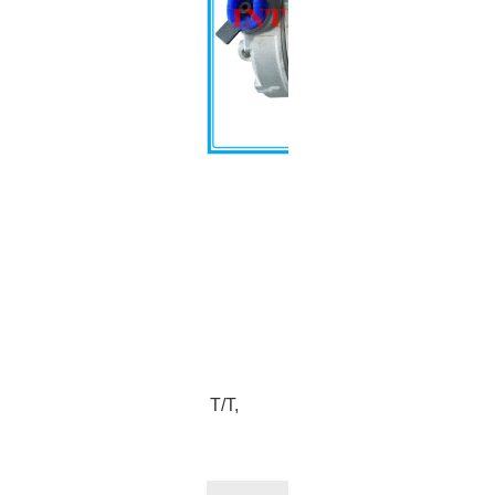
Share
Facebook
Pinterest
Mastodon
WhatsApp
X
mpressor Volkswagen
TL Auto Ar Condicionado
mpressor
TL-XZC1230
enso 7SBU16C
 Golf
angpu
stern Union, MoneyGram, T/T,
ypal