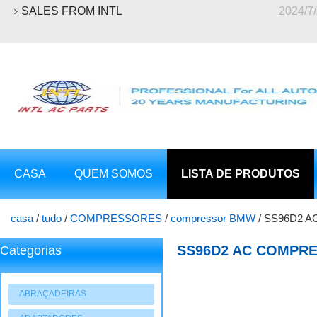
SALES FROM INTL
2024/7
CASA
QUEM SOMOS
LISTA DE PRODUTOS
casa
/
tudo
/
COMPRESSORES
/
compressor BMW
/
SS96D2 AC
64529069547 CO 10535RE 67498 China fornecedor de compress
SS96D2 AC COMPRES
Categorias
64528391474 645290
compressor
ABRAÇADEIRAS