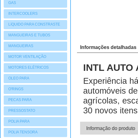
GAS
INTERCOOLERS
LíQUIDO PARA CONSTRASTE
MANGUEIRAS E TUBOS
MANGUEIRAS
Informações detalhadas
MOTOR VENTILAÇÃO
INTL AUTO
MOTORES ELÉTRICOS
OLEO PARA
Experiência h
COMPRESSORES
automóveis de
O'RINGS
agrícolas, esc
PECAS PARA
30 novos iten
COMPRESSORES
PRESSOSTATO
POLIA PARA
Informação do produto
COMPRESSORES
POLIA TENSORA