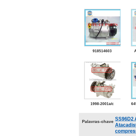
DENSO 10PA17C
para BMW 316i 318i
E36 Série 3 E36 4pk
bo
(fábrica de
e5
compressores)
918514603
a41011a90026
compressore
b
calsonic cse717
a
para bmw- x5( e70)-
x5
3.0 d ac bomba
1998-2001a/c
64
compressor bomba
SS96D2
Palavras-chave
calsonic csv613
C
Atacadis
compress
para bmw série 3
p