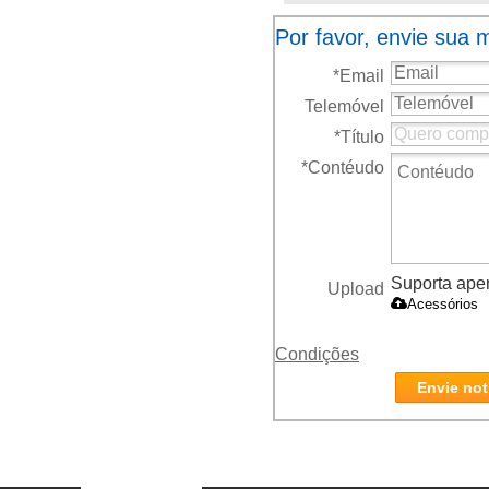
e46 316i 318i
E9
Por favor, envie sua
6452838683
*
Email
gasolina
Telemóvel
*
Título
*
Contéudo
Suporta apena
Upload
Acessórios
Condições
Envie not