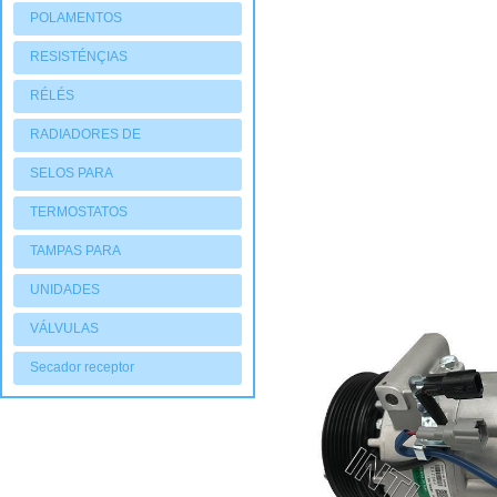
POLAMENTOS
RESISTÉNÇIAS
RÉLÉS
RADIADORES DE
AQUECIMENTO
SELOS PARA
COMPRESSORES
TERMOSTATOS
TAMPAS PARA
COMPRESSORES
UNIDADES
CONDENSADORAS
VÁLVULAS
Secador receptor