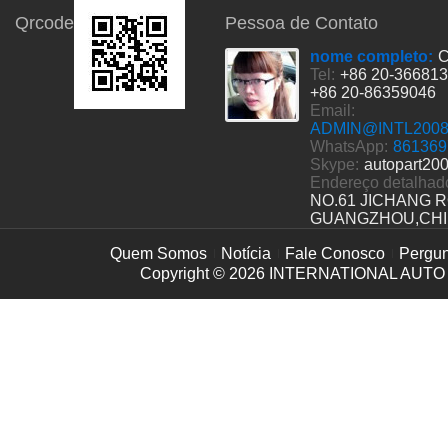
Qrcode
Pessoa de Contato
nome completo:
C
Tel:
+86 20-36681
+86 20-86359046
Email:
ADMIN@INTL200
WhatsApp:
861369
Skype:
autopart20
Endereço detalhad
NO.61 JICHANG 
GUANGZHOU,CH
Quem Somos
Notícia
Fale Conosco
Pergun
Copyright © 2026
INTERNATIONAL AUTO