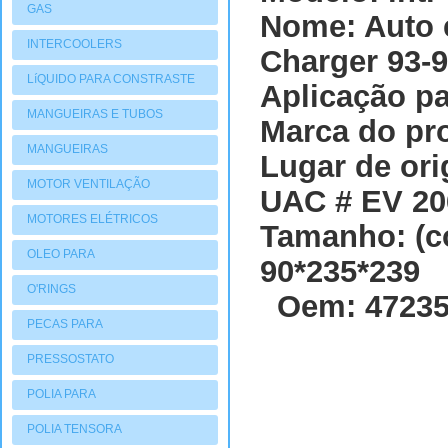
GAS
Nome: Auto 
INTERCOOLERS
Charger 93-
LíQUIDO PARA CONSTRASTE
Aplicação p
MANGUEIRAS E TUBOS
Marca do pr
MANGUEIRAS
Lugar de ori
MOTOR VENTILAÇÃO
UAC # EV 20
MOTORES ELÉTRICOS
Tamanho: (co
OLEO PARA
90*235*239
COMPRESSORES
O'RINGS
Oem: 47235
PECAS PARA
COMPRESSORES
PRESSOSTATO
POLIA PARA
COMPRESSORES
POLIA TENSORA