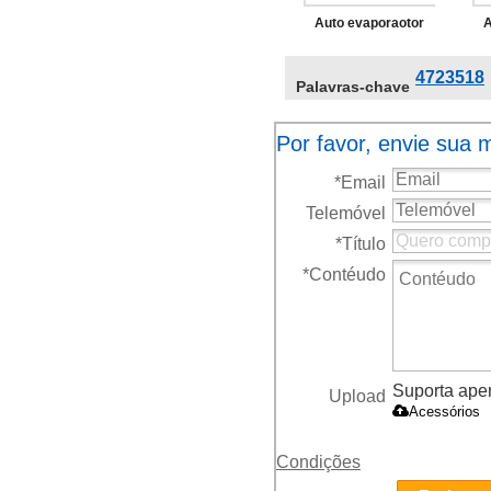
Auto evaporaotor
A
para dodge durango
pa
4723518
Palavras-chave
01-03
Por favor, envie sua
*
Email
Telemóvel
*
Título
*
Contéudo
Suporta apena
Upload
Acessórios
Condições