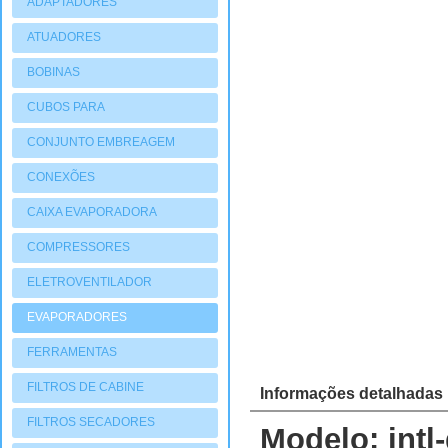
ADAPTADORES
ATUADORES
PNEUMATIOCOS
BOBINAS
CUBOS PARA
COMPRESSORES
CONJUNTO EMBREAGEM
CONEXÕES
CAIXA EVAPORADORA
COMPRESSORES
ELETROVENTILADOR
EVAPORADORES
FERRAMENTAS
FILTROS DE CABINE
Informações detalhadas
FILTROS SECADORES
Modelo: intl