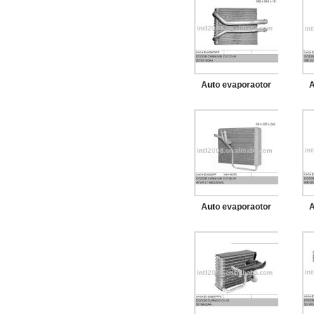
Auto evaporaotor
A
para dodge caravan
pa
c/ v 01 - 04
Auto evaporaotor
A
para dodge caravan
pa
c/ v 96-00