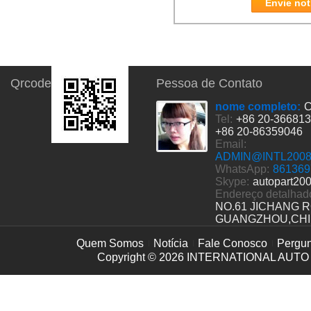
Envie not
Qrcode
Pessoa de Contato
nome completo:
C
Tel:
+86 20-36681
+86 20-86359046
Email:
ADMIN@INTL200
WhatsApp:
861369
Skype:
autopart20
Endereço detalhad
NO.61 JICHANG 
GUANGZHOU,CH
Quem Somos
Notícia
Fale Conosco
Pergun
Copyright © 2026
INTERNATIONAL AUTO