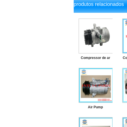
produtos relacionados
Compressor de ar
Co
condicionado
automotivo Delphi
Harrison SP-10 SP10
para Daewoo
Chevrolet matiz
Air Pump
Compressor A / C
para Genuine