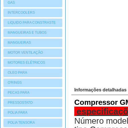
GAS
INTERCOOLERS
LíQUIDO PARA CONSTRASTE
MANGUEIRAS E TUBOS
MANGUEIRAS
MOTOR VENTILAÇÃO
MOTORES ELÉTRICOS
OLEO PARA
COMPRESSORES
O'RINGS
Informações detalhadas
PECAS PARA
Compressor GM
COMPRESSORES
PRESSOSTATO
especificaçõ
POLIA PARA
Número model
COMPRESSORES
POLIA TENSORA