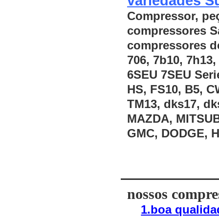
variedades S
Compressor, peç
compressores Sa
compressores den
706, 7b10, 7h13,
6SEU 7SEU Series
HS, FS10, B5, C
TM13, dks17, dk
MAZDA, MITSUBI
GMC, DODGE, HY
nossos compre
1.
boa qualida