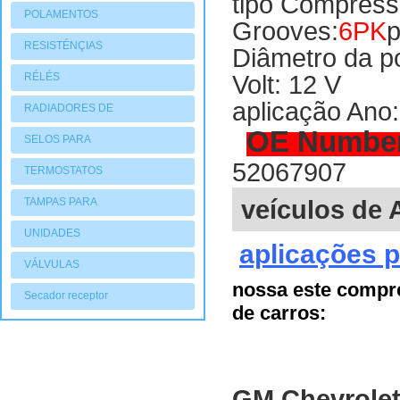
tipo Compress
POLAMENTOS
Grooves:
6PK
p
RESISTÉNÇIAS
Diâmetro da p
Volt: 12 V
RÉLÉS
aplicação Ano:
RADIADORES DE
OE Numbe
AQUECIMENTO
SELOS PARA
52067907
COMPRESSORES
TERMOSTATOS
veículos de 
TAMPAS PARA
COMPRESSORES
UNIDADES
aplicações p
CONDENSADORAS
VÁLVULAS
nossa este compr
Secador receptor
de carros:
GM Chevrolet