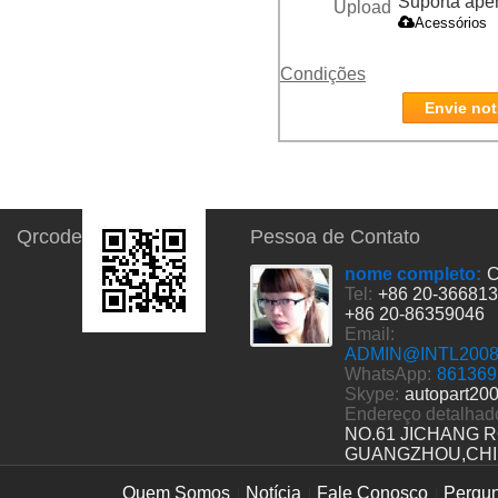
Suporta apena
Upload
Acessórios
Condições
Envie not
Qrcode
Pessoa de Contato
nome completo:
C
Tel:
+86 20-36681
+86 20-86359046
Email:
ADMIN@INTL200
WhatsApp:
861369
Skype:
autopart20
Endereço detalhad
NO.61 JICHANG 
GUANGZHOU,CH
Quem Somos
Notícia
Fale Conosco
Pergun