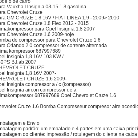
delo de carro
ra Vauxhall Insignia 08-15 1.8 gasolina
ra Chevrolet Cruze
ra GM CRUZE 1.8 16V / FIAT LINEA 1.9 - 2009> 2010
ra Chevrolet Cruze 1.8 Flex 2012 - 2015
imakompressor para Opel Insignia 1.8 2007
ra Chevrolet Cruze 1.6 2009-hoje
mba de compressor para Chevrolet Cruze 1.6
ra Orlando 2.0 compressor de corrente alternada
lima kompressor 687997689
el Insignia 1,8 16V 103 KW /
40PS BJ.ab 2007
HEVROLET CRUZE
el Insignia 1,8 16V 2007-
HEVROLET CRUZE 1.6 2009-
el Insignia compressor a / c (kompressor)
el Insignia aircon compressor de ar
imakompressor 687997689 Opel Chevrolet Cruze 1.6
evrolet Cruze 1.6 Bomba Compresseur compresor aire acondi
mbalagem e Envio
balagem padrão: um embalado e 4 partes em uma caixa princi
balagem do cliente: impressão / rotulagem do cliente na caixa