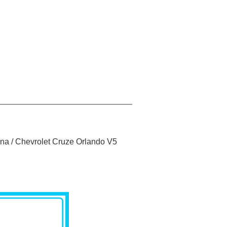
stern Union, MoneyGram, T/T,
ypal
à lista de desejos
ina / Chevrolet Cruze Orlando V5