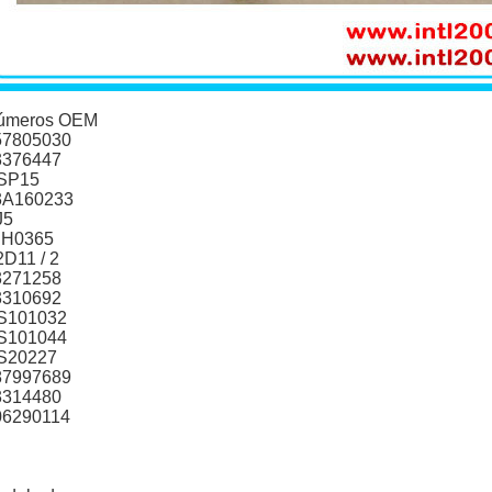
úmeros OEM
57805030
3376447
SP15
3A160233
J5
JH0365
D11 / 2
3271258
3310692
S101032
S101044
S20227
87997689
3314480
06290114