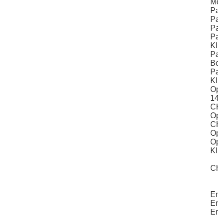
Mo
Pa
Pa
Pa
Pa
Kl
Pa
Bo
Pa
K
Op
1
C
Op
C
Op
Op
Kl
Ch
E
Em
Em