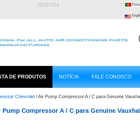
2024/7/24
Port
Engli
STA DE PRODUTOS
NOTÍCIA
FALE CONOSCO
ressor Chevrolet
/
Air Pump Compressor A / C para Genuine Vauxhall
0 13271258
r Pump Compressor A / C para Genuine Vauxhall
solina Para Chevrolet Cruze Orlando V5 55780