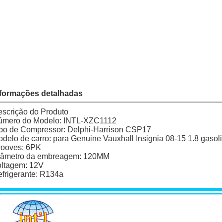
forma de
We
Pa
pagamento
baixar
Adicionar 
Fale Agora
nformações detalhadas
scrição do Produto
úmero do Modelo: INTL-XZC1112
po de Compressor: Delphi-Harrison CSP17
delo de carro: para Genuine Vauxhall Insignia 08-15 1.8 gasol
rooves: 6PK
iâmetro da embreagem: 120MM
ltagem: 12V
frigerante: R134a