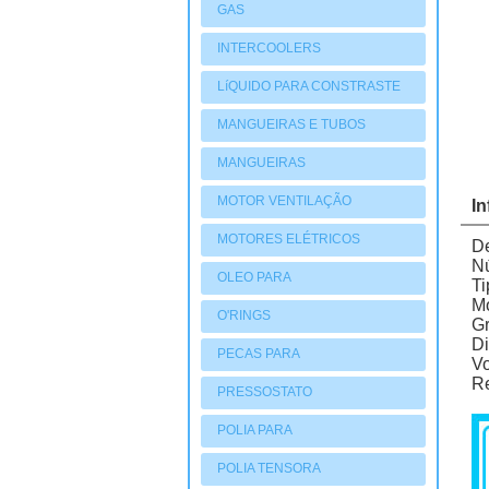
GAS
INTERCOOLERS
LíQUIDO PARA CONSTRASTE
MANGUEIRAS E TUBOS
MANGUEIRAS
MOTOR VENTILAÇÃO
I
MOTORES ELÉTRICOS
De
N
OLEO PARA
Ti
Mo
COMPRESSORES
O'RINGS
G
D
PECAS PARA
Vo
Re
COMPRESSORES
PRESSOSTATO
POLIA PARA
COMPRESSORES
POLIA TENSORA