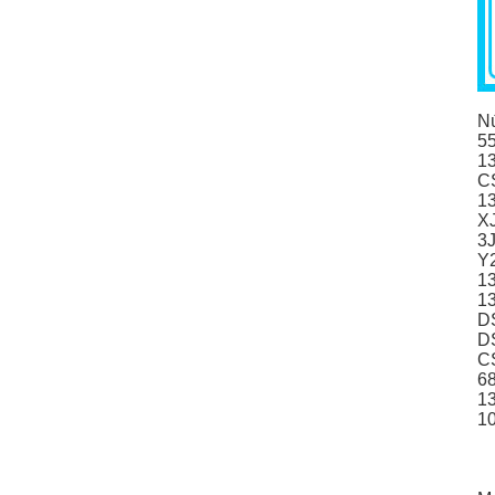
N
5
1
C
1
X
3
Y2
1
1
D
D
C
6
1
1