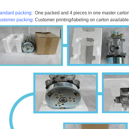
tandard packing:
One packed and 4 pieces in one master carto
ustomer packing:
Customer printing/labeling on carton available