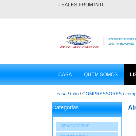
SALES FROM INTL
CASA
QUEM SOMOS
LI
casa
/
tudo
/
COMPRESSORES
/
comp
Chevrolet Cruze Orlando V5 55780503
Ai
Categorias
ga
ABRAÇADEIRAS