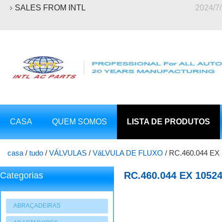
SALES FROM INTL
2024/7
CASA
QUEM SOMOS
LISTA DE PRODUTOS
casa
/
tudo
/
VÁLVULAS
/
VáLVULA DE FLUXO
/
RC.460.044 
5SEL12C 6SEL16C - CITROEN C4 LOUNGE / PEUGEOT 308 (9
RC.460.044 EX 10
Categorias
DENSO 5SEL12C 6SE
ABRAÇADEIRAS