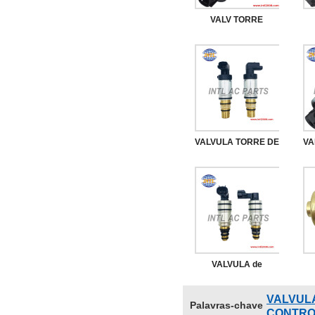
VALV TORRE
COROLLA NOVO
SE
338966 DENSO
Vá
7SEU17C / TSE14C
Para TOYOTA
CAMRY Para LEXUS
p
VALVULA TORRE DE
VA
Para VÁLVULA DE
CONTROLE DO
CONTROLE RAV4
COMPRESSOR
88310-02711
SANDEN 6C12 -
CA
CITROEN C4
BM
PALLAS / C5 /
VALVULA de
PEUGEOT / LAND
controlo Para série
ROVER DISCOVERY
VALVUL
Palavras-chave
Ford compressor
4 (9,4CM)
CONTROL