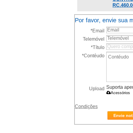
RC.460.
17071963 EX
RE
RC.460.025
10490C
Por favor, envie sua
*
Email
Telemóvel
*
Título
*
Contéudo
Suporta apena
Upload
Acessórios
Condições
Envie not