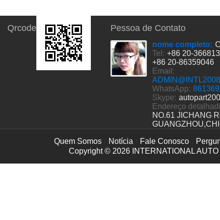
Qrcode
Pessoa de Contato
nome completo:
C
Tel:
+86 20-36681
+86 20-86359046
Email:
ADMIN@INTL200
WhatsApp:
861369
Skype:
autopart20
Endereço detalhad
NO.61 JICHANG 
GUANGZHOU,CH
Quem Somos
Notícia
Fale Conosco
Pergun
Copyright © 2026
INTERNATIONAL AUTO