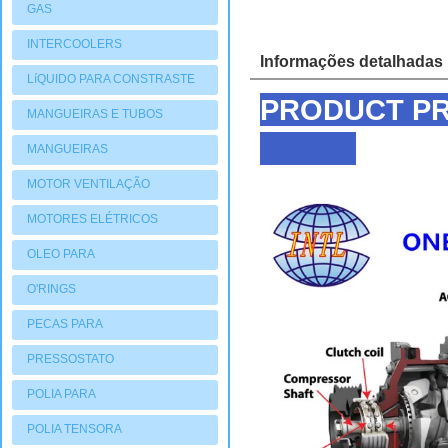
GAS
INTERCOOLERS
Informações detalhadas
LíQUIDO PARA CONSTRASTE
PRODUCT PR
MANGUEIRAS E TUBOS
MANGUEIRAS
MOTOR VENTILAÇÃO
MOTORES ELÉTRICOS
OLEO PARA
COMPRESSORES
O'RINGS
PECAS PARA
COMPRESSORES
PRESSOSTATO
POLIA PARA
COMPRESSORES
POLIA TENSORA