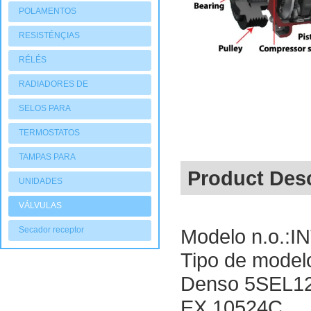
POLAMENTOS
RESISTÉNÇIAS
RÉLÉS
RADIADORES DE
AQUECIMENTO
SELOS PARA
COMPRESSORES
TERMOSTATOS
TAMPAS PARA
Product Desc
COMPRESSORES
UNIDADES
CONDENSADORAS
VÁLVULAS
Secador receptor
Modelo n.o.:I
Tipo de model
Denso 5SEL1
EX 10524C