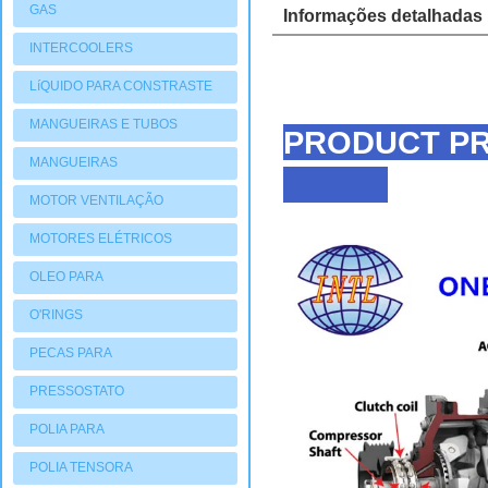
GAS
Informações detalhadas
INTERCOOLERS
LíQUIDO PARA CONSTRASTE
MANGUEIRAS E TUBOS
PRODUCT PR
MANGUEIRAS
MOTOR VENTILAÇÃO
MOTORES ELÉTRICOS
OLEO PARA
COMPRESSORES
O'RINGS
PECAS PARA
COMPRESSORES
PRESSOSTATO
POLIA PARA
COMPRESSORES
POLIA TENSORA