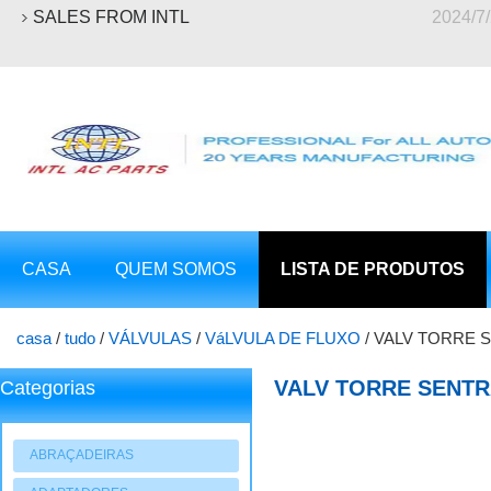
SALES FROM INTL
2024/7
CASA
QUEM SOMOS
LISTA DE PRODUTOS
casa
/
tudo
/
VÁLVULAS
/
VáLVULA DE FLUXO
/
VALV TORRE SE
Nissan Sentra
VALV TORRE SENTRA 
Categorias
SANDEN PXE14 para 
ABRAÇADEIRAS