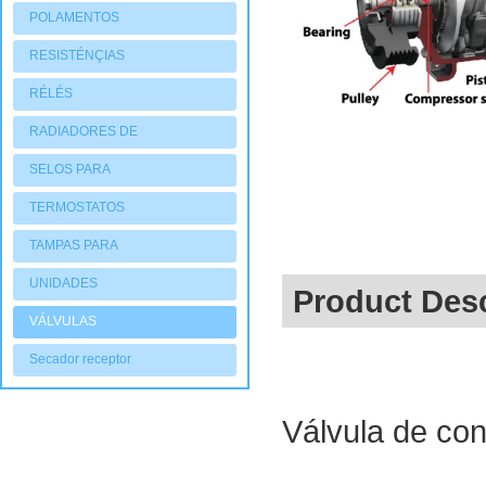
POLAMENTOS
RESISTÉNÇIAS
RÉLÉS
RADIADORES DE
AQUECIMENTO
SELOS PARA
COMPRESSORES
TERMOSTATOS
TAMPAS PARA
COMPRESSORES
UNIDADES
Product Desc
CONDENSADORAS
VÁLVULAS
Secador receptor
Válvula de co