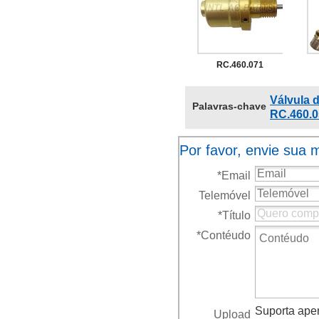
CALSONIC CSE613 -
hy
BMW 320 / X5 / E90 /
Vo
E46 (9,3CM)
RC.460.071
RC.460.033
VALVULA TORRE
1
Válvula 
Palavras-chave
SANDEN SD6V12
RC.460.0
RENAULT PEQUENA
Por favor, envie sua
*
Email
6S
Telemóvel
*
Título
*
Contéudo
Suporta apena
Upload