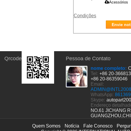
Acessórios
Condições
Envie not
Qrcode
Pessoa de Contato
nome completo:
C
Tel:
+86 20-36681
+86 20-86359046
Email:
ADMIN@INTL200
WhatsApp:
861369
Skype:
autopart20
Endereço detalhad
NO.61 JICHANG 
GUANGZHOU,CH
Quem Somos
Notícia
Fale Conosco
Pergun