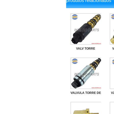
produtos relacionados
VALV TORRE
COROLLA NOVO
338966 DENSO
7SEU17C / TSE14C
C
Para TOYOTA
CAMRY Para LEXUS
VALVULA TORRE DE
Vá
Para VÁLVULA DE
CONTROLE DO
CONTROLE RAV4
7
COMPRESSOR
88310-02711
10